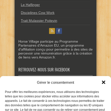
Le Haflinger
Disciplines Cow Work
Trait Mulassier Poitevin
Horse Village participe au Programme
Partenaires d'Amazon EU, un programme
d'affiliation conçu pour permettre à des sites de
percevoir une rémunération grâce à la création
de liens vers Amazon.fr.
RETROUVEZ-NOUS SUR FACEBOOK
Gérer le consentement
Pour offrir les meilleures expériences, nous utilisons des technologies
telles que les cookies pour stocker et/ou accéder aux informations des
appareils. Le fait de consentir à ces technologies nous permettra de traiter
des données telles que le comportement de navigation ou les ID uniques
sur ce site. Le fait de ne pas consentir ou de retirer son consentement peut