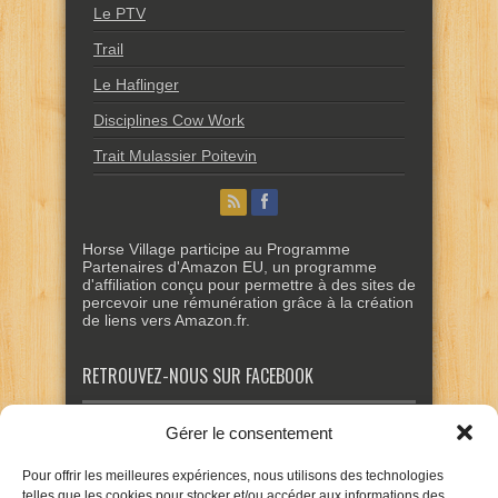
Le PTV
Trail
Le Haflinger
Disciplines Cow Work
Trait Mulassier Poitevin
Horse Village participe au Programme
Partenaires d'Amazon EU, un programme
d'affiliation conçu pour permettre à des sites de
percevoir une rémunération grâce à la création
de liens vers Amazon.fr.
RETROUVEZ-NOUS SUR FACEBOOK
Gérer le consentement
Pour offrir les meilleures expériences, nous utilisons des technologies
telles que les cookies pour stocker et/ou accéder aux informations des