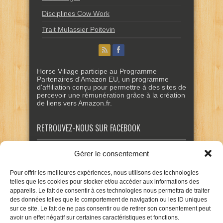
Disciplines Cow Work
Trait Mulassier Poitevin
Horse Village participe au Programme
Partenaires d'Amazon EU, un programme
d'affiliation conçu pour permettre à des sites de
percevoir une rémunération grâce à la création
de liens vers Amazon.fr.
RETROUVEZ-NOUS SUR FACEBOOK
Gérer le consentement
Pour offrir les meilleures expériences, nous utilisons des technologies
telles que les cookies pour stocker et/ou accéder aux informations des
appareils. Le fait de consentir à ces technologies nous permettra de traiter
des données telles que le comportement de navigation ou les ID uniques
sur ce site. Le fait de ne pas consentir ou de retirer son consentement peut
avoir un effet négatif sur certaines caractéristiques et fonctions.