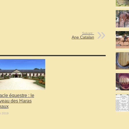
Suivant :
Ane Catalan
cle équestre : le
veau des Haras
naux
i 2019