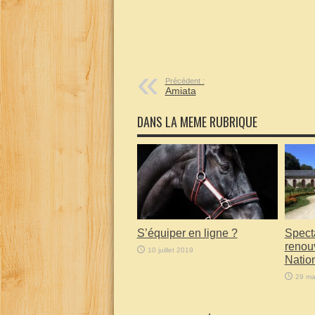
Précédent :
Amiata
DANS LA MEME RUBRIQUE
S’équiper en ligne ?
Specta
renou
10 juillet 2019
Natio
29 ma