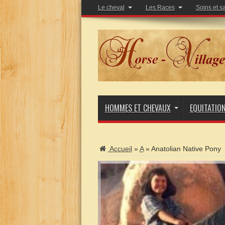
Le cheval
Les Races
Soins et s
HOMMES ET CHEVAUX
EQUITATIO
Accueil
»
A
»
Anatolian Native Pony