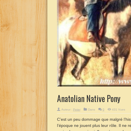
Anatolian Native Pony
Auteur :
Peter
Dans
0
431 Vues
C’est un peu dommage que malgré l’hist
l’époque ne jouent plus leur rôle. Il ne 