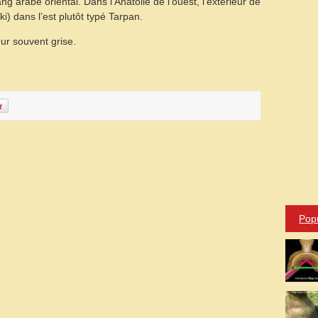
g arabe oriental. Dans l’Anatolie de l’ouest, l’extérieur de
ki) dans l’est plutôt typé Tarpan.
ur souvent grise.
Pop