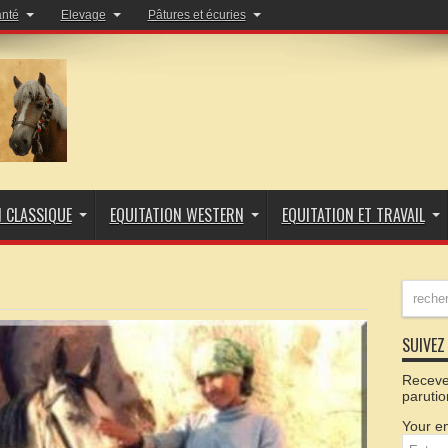
anté
Elevage
Pâtures et écuries
N CLASSIQUE
EQUITATION WESTERN
EQUITATION ET TRAVAIL
SUIVEZ 
Recevez
parutio
Your em