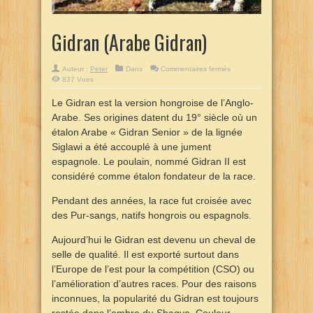
Gidran (Arabe Gidran)
sur
Auteur :
Peter
Dans
Commentaires fermés
Gidran
837 Vues
(Arabe
Gidran)
Le Gidran est la version hongroise de l’Anglo-
Arabe. Ses origines datent du 19° siècle où un
étalon Arabe « Gidran Senior » de la lignée
Siglawi a été accouplé à une jument
espagnole. Le poulain, nommé Gidran II est
considéré comme étalon fondateur de la race.
Pendant des années, la race fut croisée avec
des Pur-sangs, natifs hongrois ou espagnols.
Aujourd’hui le Gidran est devenu un cheval de
selle de qualité. Il est exporté surtout dans
l’Europe de l’est pour la compétition (CSO) ou
l’amélioration d’autres races. Pour des raisons
inconnues, la popularité du Gidran est toujours