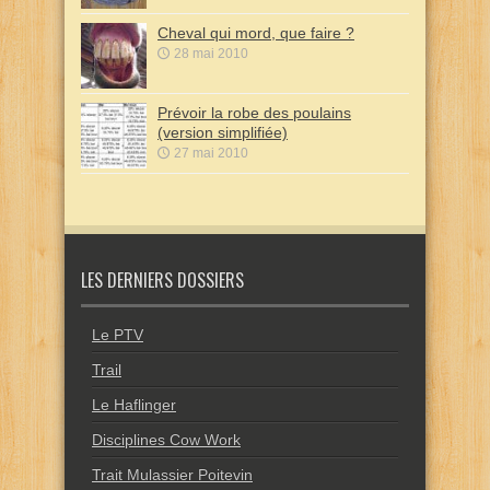
Cheval qui mord, que faire ?
28 mai 2010
Prévoir la robe des poulains
(version simplifiée)
27 mai 2010
LES DERNIERS DOSSIERS
Le PTV
Trail
Le Haflinger
Disciplines Cow Work
Trait Mulassier Poitevin