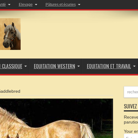
anté
Elevage
Pâtures et écuries
N CLASSIQUE
EQUITATION WESTERN
EQUITATION ET TRAVAIL
Saddlebred
SUIVEZ 
Recevez
parutio
Your em