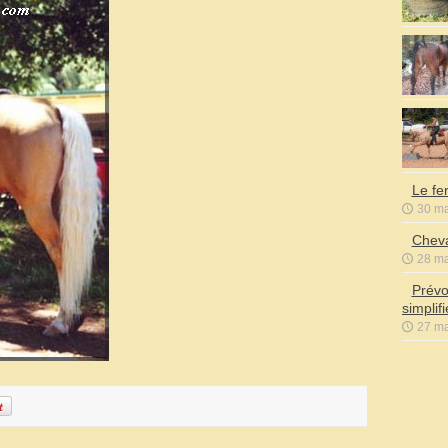
Le fe
30 ma
Cheva
28 ma
Prévo
simplif
27 ma