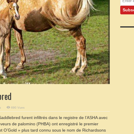
bred
sur
s
690 Vues
Golden
American
Saddlebred furent infiltrés dans le registre de l’ASHA avec
Saddlebred
veurs de palomino (PHBA) ont enregistré le premier
t O’Gold » plus tard connu sous le nom de Richardsons