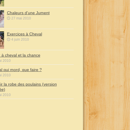
Chaleurs d’une Jument
27 mai 2010
Exercices à Cheval
4 juin 2010
r à cheval et la chance
i 2010
l qui mord, que faire ?
i 2010
ir la robe des poulains (version
iée)
i 2010