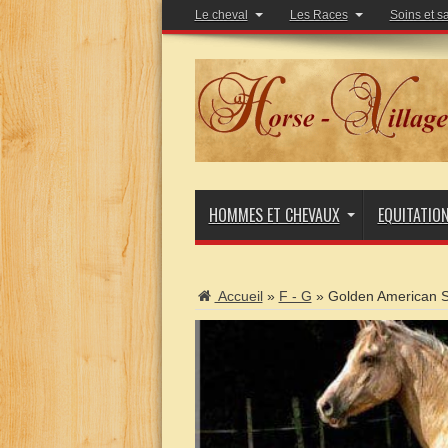
Le cheval
Les Races
Soins et s
HOMMES ET CHEVAUX
EQUITATIO
Accueil
»
F - G
»
Golden American 