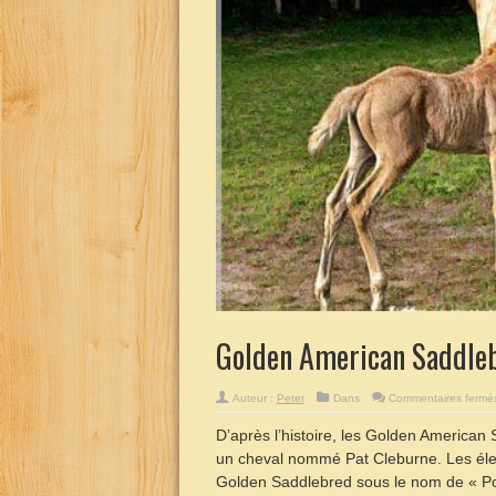
Golden American Saddle
Auteur :
Peter
Dans
Commentaires fermé
D’après l’histoire, les Golden American 
un cheval nommé Pat Cleburne. Les éle
Golden Saddlebred sous le nom de « Po