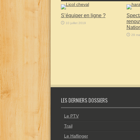
S’équiper en ligne ?
Specta
renou
10 juillet 2019
Natio
29 ma
LES DERNIERS DOSSIERS
Le PTV
Trail
Le Haflinger