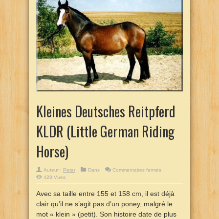
Kleines Deutsches Reitpferd
KLDR (Little German Riding
Horse)
sur
Auteur :
Peter
Dans
Commentaires fermés
Kleines
428 Vues
Deutsches
Reitpferd
KLDR
Avec sa taille entre 155 et 158 cm, il est déjà
(Little
German
clair qu’il ne s’agit pas d’un poney, malgré le
Riding
Horse)
mot « klein » (petit). Son histoire date de plus