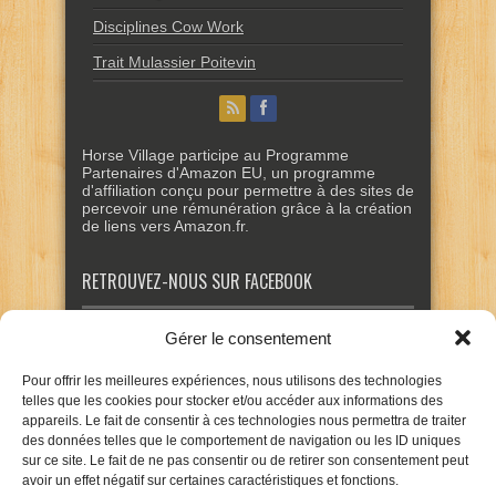
Disciplines Cow Work
Trait Mulassier Poitevin
Horse Village participe au Programme
Partenaires d'Amazon EU, un programme
d'affiliation conçu pour permettre à des sites de
percevoir une rémunération grâce à la création
de liens vers Amazon.fr.
RETROUVEZ-NOUS SUR FACEBOOK
Gérer le consentement
Pour offrir les meilleures expériences, nous utilisons des technologies
telles que les cookies pour stocker et/ou accéder aux informations des
appareils. Le fait de consentir à ces technologies nous permettra de traiter
des données telles que le comportement de navigation ou les ID uniques
sur ce site. Le fait de ne pas consentir ou de retirer son consentement peut
avoir un effet négatif sur certaines caractéristiques et fonctions.