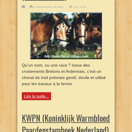
sur
Commentaires fermés
321 Vues
Konie
Pogrubione
(Zimnokrwiste)
Qu’un nom, ou une race ? Issue des
croisements Bretons et Ardennais, c’est un
cheval de trait polonais gentil, docile et utilisé
pour les travaux à la ferme.
Lire la suite...
KWPN (Koninklijk Warmbloed
Paardenstamboek Nederland)