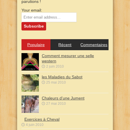
parutions !
Your email:
Populaire
Récent
Commentaires
Comment mesurer une selle
western
2 juin 2010
les Maladies du Sabot
25 mai 2010
Chaleurs d’une Jument
27 mai 2010
Exercices à Cheval
4 juin 2010