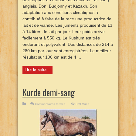
anglais, Don, Budjonny et Kazakh. Son
adaptation aux conditions climatiques a
contribué à faire de la race une productrice de
lait et de viande. Les juments produisent de 13
à 14 litres de lait par jour. Leur poids arrive
facilement à 550 kg. Le Kushum est très
endurant et polyvalent. Des distances de 214 à
280 km par jour sont enregistrées. Le meilleur
résultat sur 100 km est de 4 ...
Lire la suite...
Kurde demi-sang
sur
Commentaires fermés
869 Vues
Kurde
demi-
sang