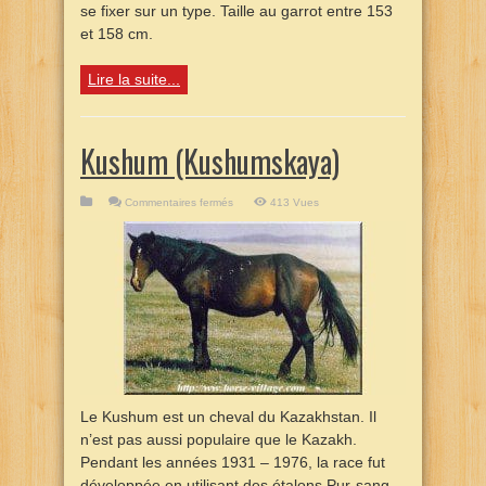
se fixer sur un type. Taille au garrot entre 153
et 158 cm.
Lire la suite...
Kushum (Kushumskaya)
sur
Commentaires fermés
413 Vues
Kushum
(Kushumskaya)
Le Kushum est un cheval du Kazakhstan. Il
n’est pas aussi populaire que le Kazakh.
Pendant les années 1931 – 1976, la race fut
développée en utilisant des étalons Pur-sang