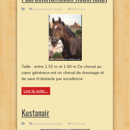
sur
Commentaires fermés
595 Vues
KWPN
(Koninklijk
Warmbloed
Paardenstamboek
Nederland)
Taille : entre 1.52 m et 1.60 m Ce cheval au
cœur généreux est un cheval de dressage et
de saut d’obstacle par excellence.
Lire la suite...
Kustanair
sur
Commentaires fermés
579 Vues
Kustanair