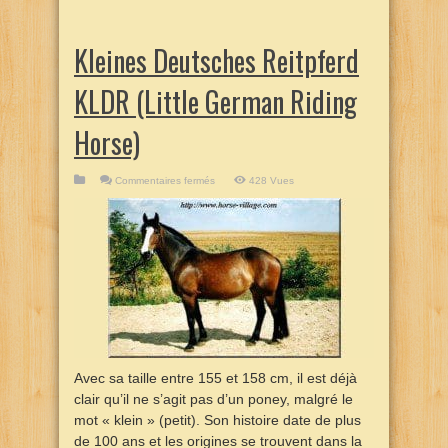
Kleines Deutsches Reitpferd
KLDR (Little German Riding
Horse)
sur
Commentaires fermés
428 Vues
Kleines
Deutsches
Reitpferd
KLDR
(Little
German
Riding
Horse)
Avec sa taille entre 155 et 158 cm, il est déjà
clair qu’il ne s’agit pas d’un poney, malgré le
mot « klein » (petit). Son histoire date de plus
de 100 ans et les origines se trouvent dans la