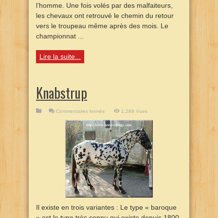
l’homme. Une fois volés par des malfaiteurs,
les chevaux ont retrouvé le chemin du retour
vers le troupeau même après des mois. Le
championnat ...
Lire la suite...
Knabstrup
sur
Commentaires fermés
1,289 Vues
Knabstrup
Il existe en trois variantes : Le type « baroque
» est le type très connu qui existe depuis 1800,