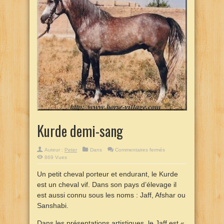
Kurde demi-sang
sur
Auteur :
Peter
Dans
Commentaires fermés
Kurde
869 Vues
demi-
sang
Un petit cheval porteur et endurant, le Kurde
est un cheval vif. Dans son pays d’élevage il
est aussi connu sous les noms : Jaff, Afshar ou
Sanshabi.
Dans les présentations artistiques, le Jaff est «