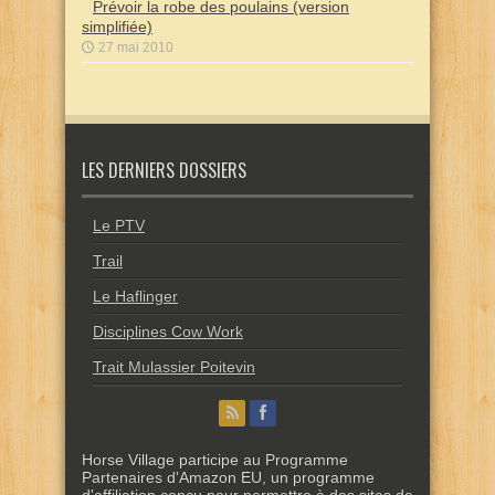
Prévoir la robe des poulains (version
simplifiée)
27 mai 2010
LES DERNIERS DOSSIERS
Le PTV
Trail
Le Haflinger
Disciplines Cow Work
Trait Mulassier Poitevin
Horse Village participe au Programme
Partenaires d'Amazon EU, un programme