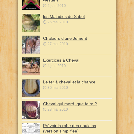
western
2 juin 2010
les Maladies du Sabot
25 mai 2010
Chaleurs d’une Jument
27 mai 2010
Exercices à Cheval
4 juin 2010
Le fer à cheval et la chance
30 mai 2010
Cheval qui mord, que faire ?
28 mai 2010
Prévoir la robe des poulains
(version simplifiée)