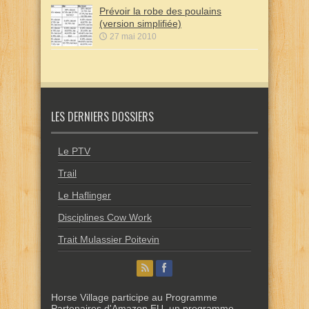
Prévoir la robe des poulains
(version simplifiée)
27 mai 2010
LES DERNIERS DOSSIERS
Le PTV
Trail
Le Haflinger
Disciplines Cow Work
Trait Mulassier Poitevin
Horse Village participe au Programme
Partenaires d'Amazon EU, un programme