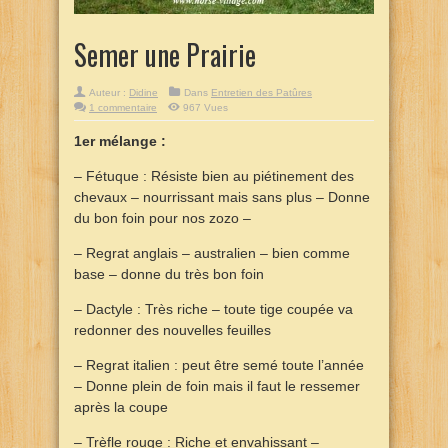
Semer une Prairie
Auteur :
Didine
Dans
Entretien des Patûres
1 commentaire
967 Vues
1er mélange :
– Fétuque : Résiste bien au piétinement des
chevaux – nourrissant mais sans plus – Donne
du bon foin pour nos zozo –
– Regrat anglais – australien – bien comme
base – donne du très bon foin
– Dactyle : Très riche – toute tige coupée va
redonner des nouvelles feuilles
– Regrat italien : peut être semé toute l’année
– Donne plein de foin mais il faut le ressemer
après la coupe
– Trèfle rouge : Riche et envahissant –