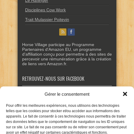
Le Haflinger
Disciplines Cow Work
Trait Mulassier Poitevin
Horse Village participe au Programme
Partenaires d'Amazon EU, un programme
d'affiliation conçu pour permettre à des sites de
percevoir une rémunération grâce à la création
de liens vers Amazon.fr.
RETROUVEZ-NOUS SUR FACEBOOK
Gérer le consentement
Pour offrir les meilleures expériences, nous utilisons des technologies
telles que les cookies pour stocker et/ou accéder aux informations des
appareils. Le fait de consentir à ces technologies nous permettra de traiter
des données telles que le comportement de navigation ou les ID uniques
sur ce site. Le fait de ne pas consentir ou de retirer son consentement peut
avoir un effet négatif sur certaines caractéristiques et fonctions.