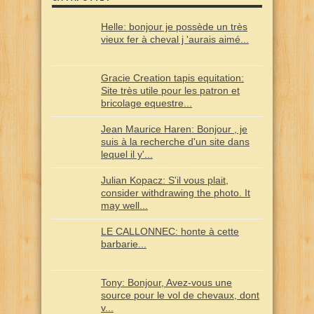
Helle: bonjour je possède un très
vieux fer à cheval j 'aurais aimé...
Gracie Creation tapis equitation:
Site très utile pour les patron et
bricolage equestre...
Jean Maurice Haren: Bonjour , je
suis à la recherche d'un site dans
lequel il y'...
Julian Kopacz: S'il vous plait,
consider withdrawing the photo. It
may well...
LE CALLONNEC: honte à cette
barbarie...
Tony: Bonjour, Avez-vous une
source pour le vol de chevaux, dont
v...