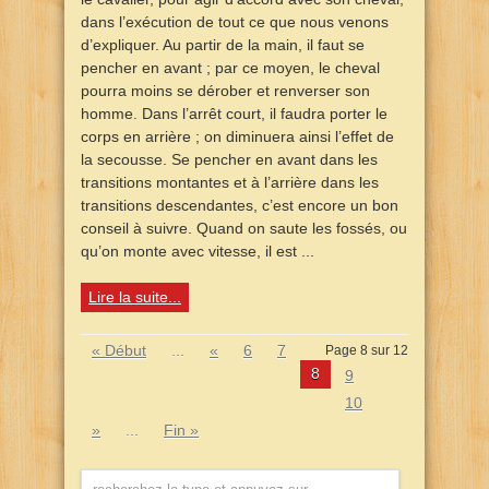
dans l’exécution de tout ce que nous venons
d’expliquer. Au partir de la main, il faut se
pencher en avant ; par ce moyen, le cheval
pourra moins se dérober et renverser son
homme. Dans l’arrêt court, il faudra porter le
corps en arrière ; on diminuera ainsi l’effet de
la secousse. Se pencher en avant dans les
transitions montantes et à l’arrière dans les
transitions descendantes, c’est encore un bon
conseil à suivre. Quand on saute les fossés, ou
qu’on monte avec vitesse, il est ...
Lire la suite...
« Début
...
«
6
7
Page 8 sur 12
8
9
10
»
...
Fin »