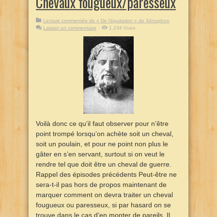
Chevaux fougueux/paresseux
Lecture commentée de « De l’équitation » de Xénophon
Laisser un commentaire
1,234 Vues
Voilà donc ce qu’il faut observer pour n’être
point trompé lorsqu’on achète soit un cheval,
soit un poulain, et pour ne point non plus le
gâter en s’en servant, surtout si on veut le
rendre tel que doit être un cheval de guerre.
Rappel des épisodes précédents Peut-être ne
sera-t-il pas hors de propos maintenant de
marquer comment on devra traiter un cheval
fougueux ou paresseux, si par hasard on se
trouve dans le cas d’en monter de pareils. Il