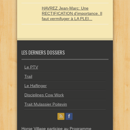
HAVREZ Jean-Marc: Une
RECTIFICATION d'importance. Il
faut vermifuger à LA PLEI...
LES DERNIERS DOSSIERS
Le PTV
Trail
Le Haflinger
Disciplines Cow Work
Trait Mulassier Poitevin
Horse Village participe au Programme