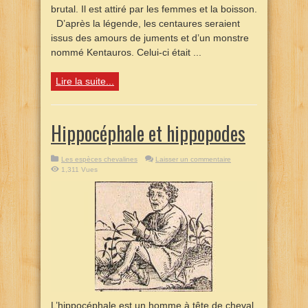
brutal. Il est attiré par les femmes et la boisson.
D’après la légende, les centaures seraient
issus des amours de juments et d’un monstre
nommé Kentauros. Celui-ci était ...
Lire la suite...
Hippocéphale et hippopodes
Les espèces chevalines
Laisser un commentaire
1,311 Vues
L’hippocéphale est un homme à tête de cheval