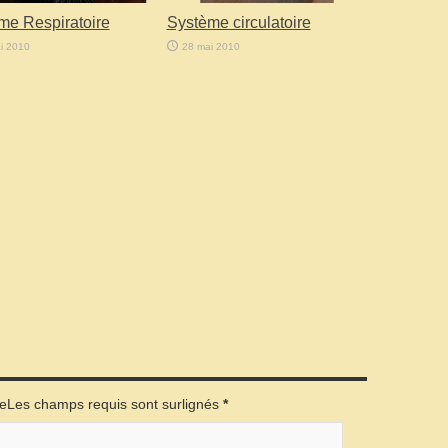
me Respiratoire
Système circulatoire
i 2010
28 mai 2010
éeLes champs requis sont surlignés
*