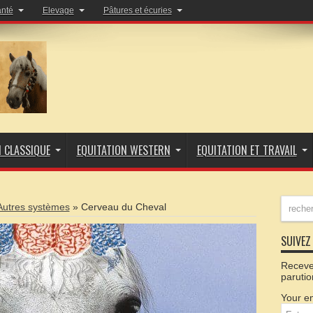
anté
Elevage
Pâtures et écuries
N CLASSIQUE
EQUITATION WESTERN
EQUITATION ET TRAVAIL
Autres systèmes
»
Cerveau du Cheval
SUIVEZ 
Recevez
parutio
Your em