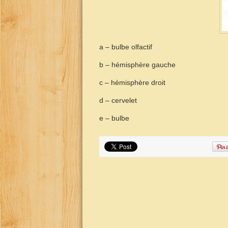
a – bulbe olfactif
b – hémisphère gauche
c – hémisphère droit
d – cervelet
e – bulbe