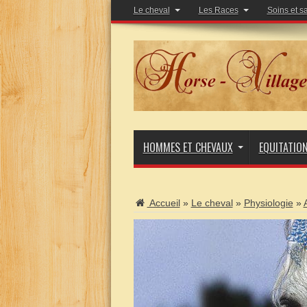
Le cheval
Les Races
Soins et s
HOMMES ET CHEVAUX
EQUITATIO
Accueil
»
Le cheval
»
Physiologie
»