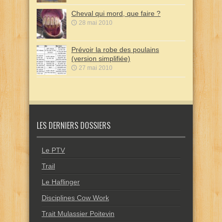
Cheval qui mord, que faire ?
28 mai 2010
Prévoir la robe des poulains
(version simplifiée)
27 mai 2010
LES DERNIERS DOSSIERS
Le PTV
Trail
Le Haflinger
Disciplines Cow Work
Trait Mulassier Poitevin