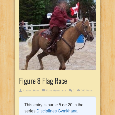
Figure 8 Flag Race
Auteur :
Peter
Dans
Gymkhana
0
662 Vues
This entry is partie 5 de 20 in the
series
Disciplines Gymkhana