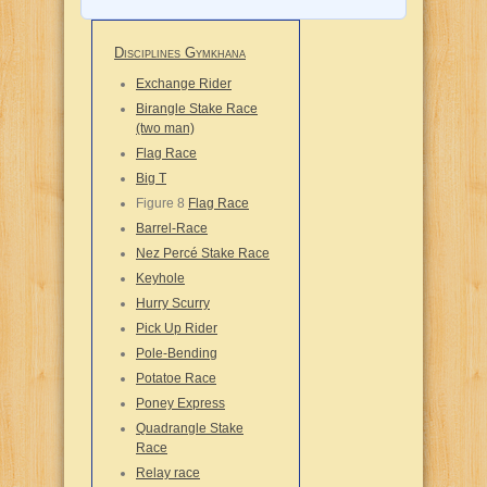
Disciplines Gymkhana
Exchange Rider
Birangle Stake Race
(two man)
Flag Race
Big T
Figure 8
Flag Race
Barrel-Race
Nez Percé Stake Race
Keyhole
Hurry Scurry
Pick Up Rider
Pole-Bending
Potatoe Race
Poney Express
Quadrangle Stake
Race
Relay race