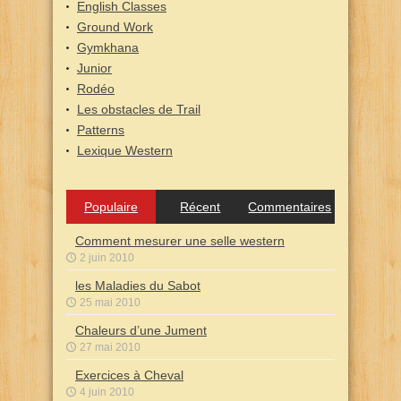
English Classes
Ground Work
Gymkhana
Junior
Rodéo
Les obstacles de Trail
Patterns
Lexique Western
Populaire
Récent
Commentaires
Comment mesurer une selle western
2 juin 2010
les Maladies du Sabot
25 mai 2010
Chaleurs d’une Jument
27 mai 2010
Exercices à Cheval
4 juin 2010