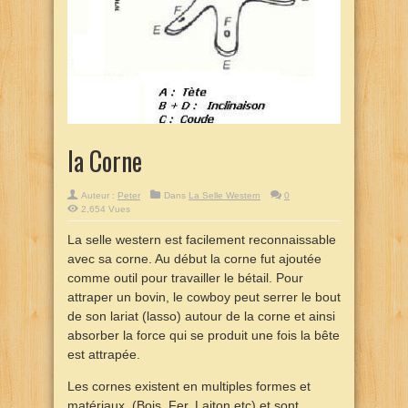
la Corne
Auteur :
Peter
Dans
La Selle Western
0
2,654 Vues
La selle western est facilement reconnaissable
avec sa corne. Au début la corne fut ajoutée
comme outil pour travailler le bétail. Pour
attraper un bovin, le cowboy peut serrer le bout
de son lariat (lasso) autour de la corne et ainsi
absorber la force qui se produit une fois la bête
est attrapée.
Les cornes existent en multiples formes et
matériaux. (Bois, Fer, Laiton etc) et sont