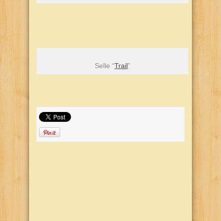
Selle “
Trail
”