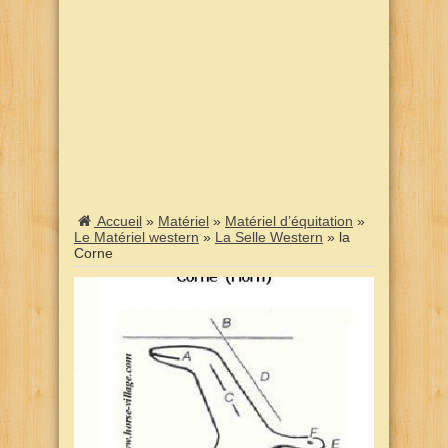
Accueil
»
Matériel
»
Matériel d’équitation
»
Le Matériel western
»
La Selle Western
»
la
Corne