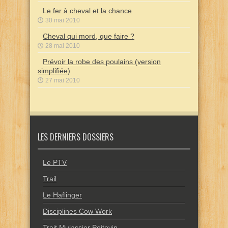
Le fer à cheval et la chance
30 mai 2010
Cheval qui mord, que faire ?
28 mai 2010
Prévoir la robe des poulains (version
simplifiée)
27 mai 2010
LES DERNIERS DOSSIERS
Le PTV
Trail
Le Haflinger
Disciplines Cow Work
Trait Mulassier Poitevin