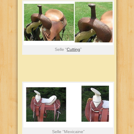
Selle “
Cutting
”
Selle “Mexicaine”