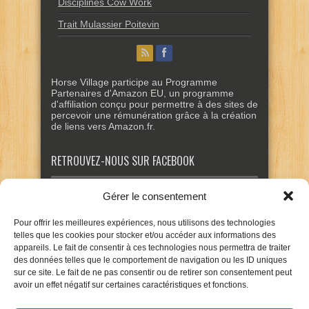
Disciplines Cow Work
Trait Mulassier Poitevin
Horse Village participe au Programme
Partenaires d'Amazon EU, un programme
d'affiliation conçu pour permettre à des sites de
percevoir une rémunération grâce à la création
de liens vers Amazon.fr.
RETROUVEZ-NOUS SUR FACEBOOK
Gérer le consentement
Pour offrir les meilleures expériences, nous utilisons des technologies
telles que les cookies pour stocker et/ou accéder aux informations des
appareils. Le fait de consentir à ces technologies nous permettra de traiter
des données telles que le comportement de navigation ou les ID uniques
sur ce site. Le fait de ne pas consentir ou de retirer son consentement peut
avoir un effet négatif sur certaines caractéristiques et fonctions.