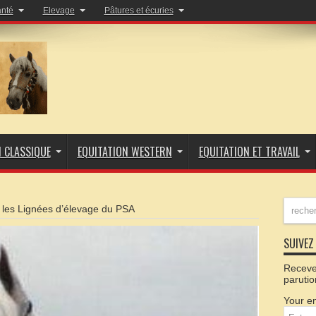
anté
Elevage
Pâtures et écuries
N CLASSIQUE
EQUITATION WESTERN
EQUITATION ET TRAVAIL
les Lignées d’élevage du PSA
SUIVEZ 
Recevez
parutio
Your em