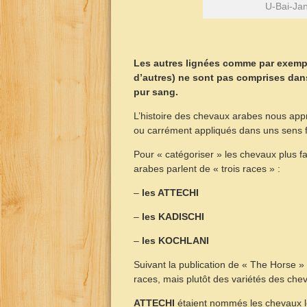
U-Bai-Jan
Les autres lignées comme par exemp
d’autres) ne sont pas comprises da
pur sang.
L’histoire des chevaux arabes nous appr
ou carrément appliqués dans uns sens fal
Pour « catégoriser » les chevaux plus fac
arabes parlent de « trois races » :
–
les ATTECHI
–
les KADISCHI
–
les KOCHLANI
Suivant la publication de « The Horse »
races, mais plutôt des variétés des che
ATTECHI
étaient nommés les chevaux lo