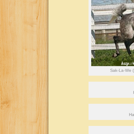
Sak-La-We (S
Ha