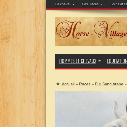
Le cheval
Les Races
Soins et s
HOMMES ET CHEVAUX
EQUITATIO
Accueil
»
Races
»
Pur Sang Arabe
»