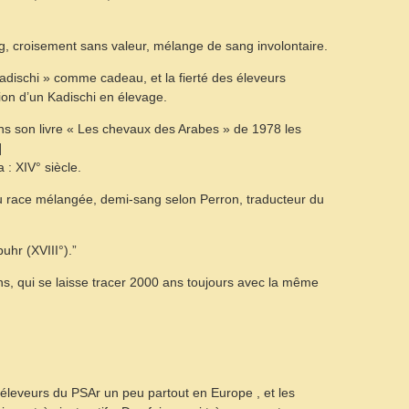
g, croisement sans valeur, mélange de sang involontaire.
adischi » comme cadeau, et la fierté des éleveurs
tion d’un Kadischi en élevage.
ns son livre « Les chevaux des Arabes » de 1978 les
]
: XIV° siècle.
u race mélangée, demi-sang selon Perron, traducteur du
hr (XVIII°).”
ns, qui se laisse tracer 2000 ans toujours avec la même
éleveurs du PSAr un peu partout en Europe , et les