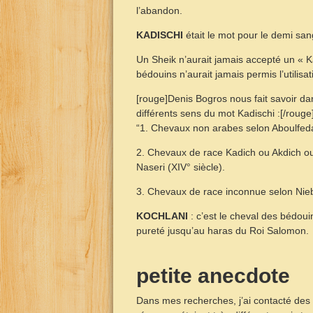
l’abandon.
KADISCHI
était le mot pour le demi san
Un Sheik n’aurait jamais accepté un « K
bédouins n’aurait jamais permis l’utilisa
[rouge]Denis Bogros nous fait savoir da
différents sens du mot Kadischi :[/rouge
“1. Chevaux non arabes selon Aboulfeda 
2. Chevaux de race Kadich ou Akdich o
Naseri (XIV° siècle).
3. Chevaux de race inconnue selon Niebu
KOCHLANI
: c’est le cheval des bédoui
pureté jusqu’au haras du Roi Salomon.
petite anecdote
Dans mes recherches, j’ai contacté des 