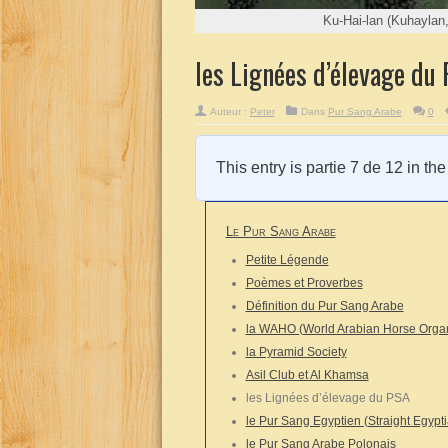
Ku-Hai-lan (Kuhaylan,
les Lignées d’élevage du
Auteur :
Peter
Dans
Pur Sang Arabe
0
This entry is partie 7 de 12 in th
Le Pur Sang Arabe
Petite Légende
Poèmes et Proverbes
Définition du Pur Sang Arabe
la WAHO (World Arabian Horse Organ
la Pyramid Society
Asil Club et Al Khamsa
les Lignées d’élevage du PSA
le Pur Sang Egyptien (Straight Egypt
le Pur Sang Arabe Polonais