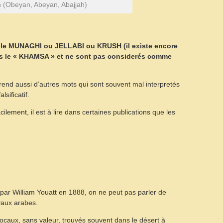
 (Obeyan, Abeyan, Abajjah)
le MUNAGHI ou JELLABI ou KRUSH (il existe encore
ns le « KHAMSA » et ne sont pas considerés comme
end aussi d’autres mots qui sont souvent mal interpretés
sificatif.
ilement, il est à lire dans certaines publications que les
 par William Youatt en 1888, on ne peut pas parler de
vaux arabes.
caux, sans valeur, trouvés souvent dans le désert à