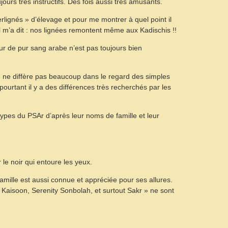
jours très instructifs. Des fois aussi très amusants.
rlignés » d’élevage et pour me montrer à quel point il
 il m’a dit : nos lignées remontent même aux Kadischis !!
r de pur sang arabe n’est pas toujours bien
 ne diffère pas beaucoup dans le regard des simples
pourtant il y a des différences très recherchés par les
 types du PSAr d’après leur noms de famille et leur
r le noir qui entoure les yeux.
amille est aussi connue et appréciée pour ses allures.
 Kaisoon, Serenity Sonbolah, et surtout Sakr » ne sont