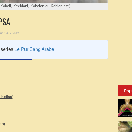
Koheil, Kecklani, Kohelan ou Kahlan etc)
 PSA
2,377 Vues
e series
Le Pur Sang Arabe
Pop
isation)
ian)