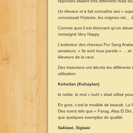
réponses étaient très différents mais tou
Un éleveur m’a fait connaître ses « supe
connaissait l’histoire, les origines etc…
Comme quoi il est étonnant qu’un éleveu
renseigné.Very Happy
L’extérieur des chevaux Pur Sang Arabe
amateurs. « Ils sont tous pareils » ….et 
éleveurs de la race.
Des historiens ont décrits les différents
utilisation.
Koheilan (Kuhaylan)
le noble. le mot « kuhl » était utilisé pou
En gros, c’est le modèle de beauté. La f
Des noms tels que « Farag, Alaa El Din,
que quelques exemples de qualité.
Saklawi, Siglawi