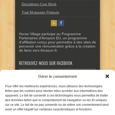
Disciplines Cow Work
Trait Mulassier Poitevin
Horse Village participe au Programme
Partenaires d'Amazon EU, un programme
d'affiliation conçu pour permettre à des sites de
percevoir une rémunération grâce à la création
de liens vers Amazon.fr.
RETROUVEZ-NOUS SUR FACEBOOK
Gérer le consentement
Pour offrir les meilleures expériences, nous utilisons des technologies
telles que les cookies pour stocker et/ou accéder aux informations des
appareils. Le fait de consentir à ces technologies nous permettra de traiter
des données telles que le comportement de navigation ou les ID uniques
sur ce site. Le fait de ne pas consentir ou de retirer son consentement peut
avoir un effet négatif sur certaines caractéristiques et fonctions.