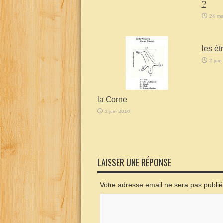
?
24 ma
les étr
2 juin
la Corne
2 juin 2010
LAISSER UNE RÉPONSE
Votre adresse email ne sera pas publi