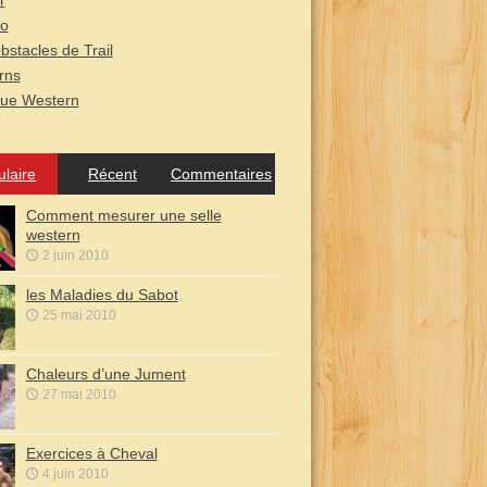
r
o
bstacles de Trail
rns
que Western
ulaire
Récent
Commentaires
Comment mesurer une selle
western
2 juin 2010
les Maladies du Sabot
25 mai 2010
Chaleurs d’une Jument
27 mai 2010
Exercices à Cheval
4 juin 2010