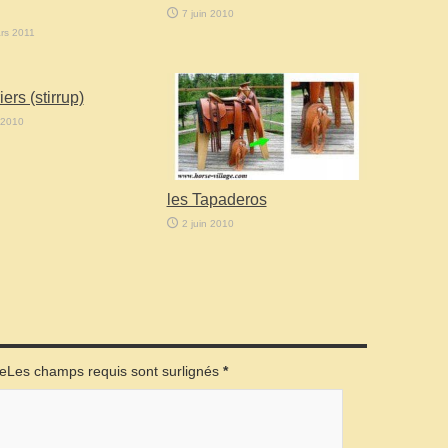
7 juin 2010
rs 2011
iers (stirrup)
 2010
les Tapaderos
2 juin 2010
éeLes champs requis sont surlignés
*