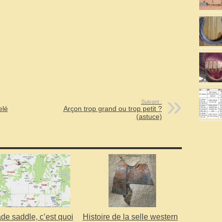
Suivant :
elé
Arçon trop grand ou trop petit ?
(astuce)
de saddle, c’est quoi
Histoire de la selle western