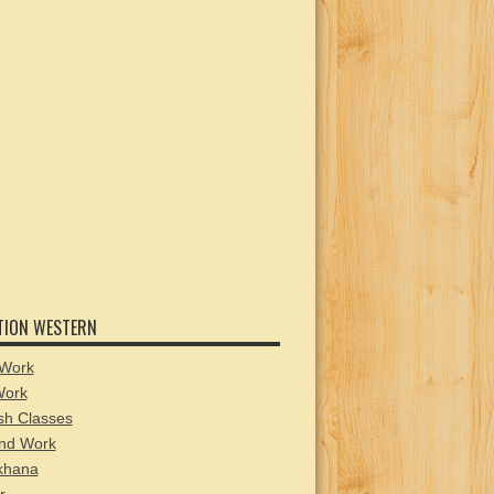
TION WESTERN
Work
Work
sh Classes
nd Work
hana