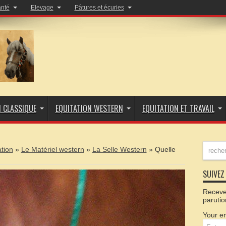
anté
Elevage
Pâtures et écuries
N CLASSIQUE
EQUITATION WESTERN
EQUITATION ET TRAVAIL
ation
»
Le Matériel western
»
La Selle Western
»
Quelle
SUIVEZ 
Recevez
parutio
Your em