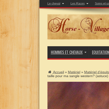
Le cheval
Les Races
Soins et s
HOMMES ET CHEVAUX
EQUITATIO
Accueil
»
Matériel
»
Matériel d’équit
taille pour ma sangle western? (astuce)