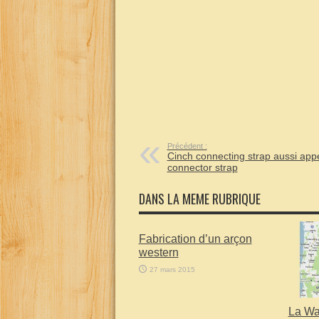
Précédent :
Cinch connecting strap aussi app
connector strap
DANS LA MEME RUBRIQUE
Fabrication d’un arçon
western
27 mars 2015
La Wa