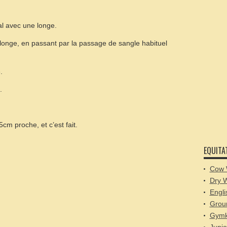
l avec une longe.
 longe, en passant par la passage de sangle habituel
.
.
5cm proche, et c’est fait.
EQUITA
Cow 
Dry 
Engli
Grou
Gymk