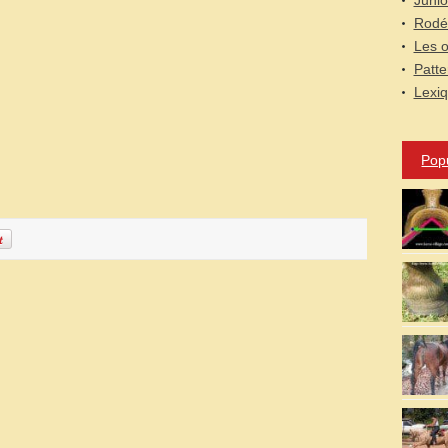
Junio
Rodé
Les o
Patte
Lexi
Pop