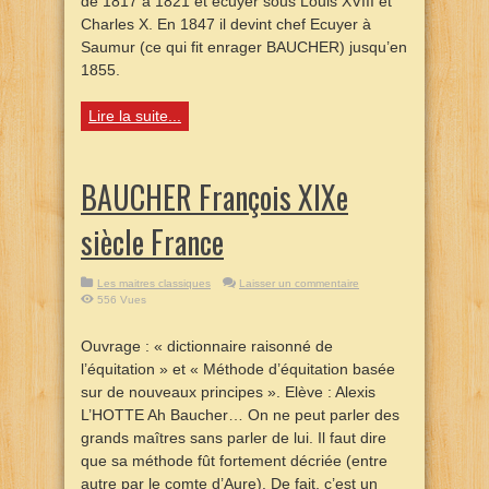
de 1817 à 1821 et écuyer sous Louis XVIII et
Charles X. En 1847 il devint chef Ecuyer à
Saumur (ce qui fit enrager BAUCHER) jusqu’en
1855.
Lire la suite...
BAUCHER François XIXe
siècle France
Les maitres classiques
Laisser un commentaire
556 Vues
Ouvrage : « dictionnaire raisonné de
l’équitation » et « Méthode d’équitation basée
sur de nouveaux principes ». Elève : Alexis
L’HOTTE Ah Baucher… On ne peut parler des
grands maîtres sans parler de lui. Il faut dire
que sa méthode fût fortement décriée (entre
autre par le comte d’Aure). De fait, c’est un