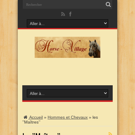
Accueil
»
Hommes et Chevaux
»
les
’’Maîtres’’