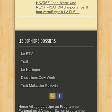
HAVREZ Jean-Marc: Une
RECTIFICATION d'importance. Il
faut vermifuger à LA PLEI...
LES DERNIERS DOSSIERS
Le PTV
Trail
Le Haflinger
Disciplines Cow Work
Trait Mulassier Poitevin
Horse Village participe au Programme
Partenaires d'Amazon EU, un programme