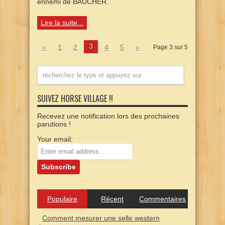
ennemi de BAUCHER.
Lire la suite...
3
«
1
2
4
5
»
Page 3 sur 5
SUIVEZ HORSE VILLAGE !!
Recevez une notification lors des prochaines
parutions !
Your email:
Populaire
Récent
Commentaires
Comment mesurer une selle western