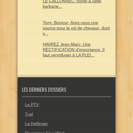
LE CALLONNEC: honte à cette
barbarie...
Tony: Bonjour, Avez-vous une
source pour le vol de chevaux, dont
v...
HAVREZ Jean-Marc: Une
RECTIFICATION d'importance. Il
faut vermifuger à LA PLEI...
LES DERNIERS DOSSIERS
Le PTV
Trail
Le Haflinger