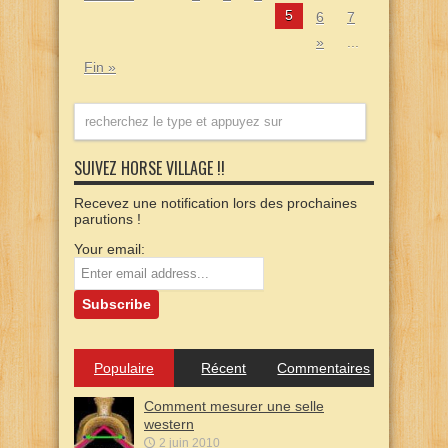
5
6
7
»
...
Fin »
SUIVEZ HORSE VILLAGE !!
Recevez une notification lors des prochaines
parutions !
Your email:
Populaire
Récent
Commentaires
Comment mesurer une selle
western
2 juin 2010