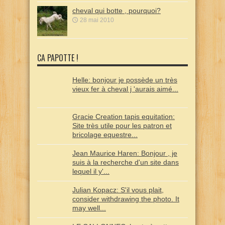
cheval qui botte , pourquoi?
28 mai 2010
CA PAPOTTE !
Helle: bonjour je possède un très
vieux fer à cheval j 'aurais aimé...
Gracie Creation tapis equitation:
Site très utile pour les patron et
bricolage equestre...
Jean Maurice Haren: Bonjour , je
suis à la recherche d'un site dans
lequel il y'...
Julian Kopacz: S'il vous plait,
consider withdrawing the photo. It
may well...