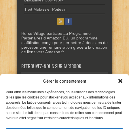
Disciplines Cow Work
Trait Mulassier Poitevin
Horse Village participe au Programme
Partenaires d'Amazon EU, un programme
d'affiliation conçu pour permettre à des sites de
percevoir une rémunération grâce à la création
de liens vers Amazon.fr.
RETROUVEZ-NOUS SUR FACEBOOK
Gérer le consentement
Pour offrir les meilleures expériences, nous utilisons des technologies
telles que les cookies pour stocker et/ou accéder aux informations des
appareils. Le fait de consentir à ces technologies nous permettra de traiter
des données telles que le comportement de navigation ou les ID uniques
sur ce site. Le fait de ne pas consentir ou de retirer son consentement peut
avoir un effet négatif sur certaines caractéristiques et fonctions.