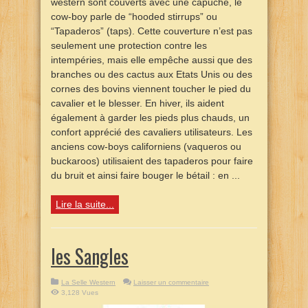
western sont couverts avec une capuche, le
cow-boy parle de “hooded stirrups” ou
“Tapaderos” (taps). Cette couverture n’est pas
seulement une protection contre les
intempéries, mais elle empêche aussi que des
branches ou des cactus aux Etats Unis ou des
cornes des bovins viennent toucher le pied du
cavalier et le blesser. En hiver, ils aident
également à garder les pieds plus chauds, un
confort apprécié des cavaliers utilisateurs. Les
anciens cow-boys californiens (vaqueros ou
buckaroos) utilisaient des tapaderos pour faire
du bruit et ainsi faire bouger le bétail : en ...
Lire la suite...
les Sangles
La Selle Western
Laisser un commentaire
3,128 Vues