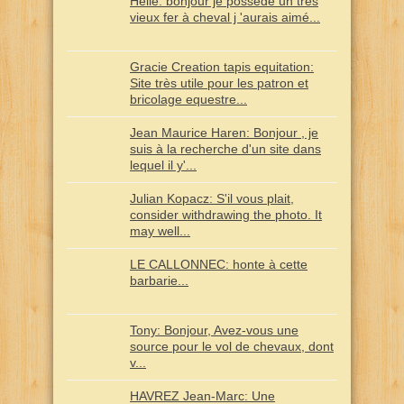
Helle: bonjour je possède un très
vieux fer à cheval j 'aurais aimé...
Gracie Creation tapis equitation:
Site très utile pour les patron et
bricolage equestre...
Jean Maurice Haren: Bonjour , je
suis à la recherche d'un site dans
lequel il y'...
Julian Kopacz: S'il vous plait,
consider withdrawing the photo. It
may well...
LE CALLONNEC: honte à cette
barbarie...
Tony: Bonjour, Avez-vous une
source pour le vol de chevaux, dont
v...
HAVREZ Jean-Marc: Une