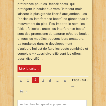
préference pour les “fetlock boots” qui
protègent le boulet que vers l’interieur mais
laissent la plus grande liberté aux jambes. Les
“ancles ou interference boots” ne gènent pas le
mouvement du pied. Peu importe le nom, les
“skid-, fetlocks-, ancle- ou interference boots”
sont des protections du paturon et/ou du boulet
et tous les modèles trouvent leurs amateurs.
La tendance dans le développement
d’aujourd’hui est de faire les boots combinés et
complets => aussi diversifié sont les offres,
aussi diversifié ...
Lire la suite...
2
«
1
3
4
5
»
Page 2 sur 9
...
Fin »