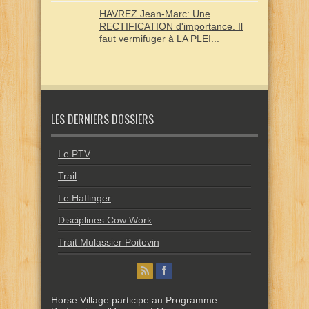
HAVREZ Jean-Marc: Une
RECTIFICATION d'importance. Il
faut vermifuger à LA PLEI...
LES DERNIERS DOSSIERS
Le PTV
Trail
Le Haflinger
Disciplines Cow Work
Trait Mulassier Poitevin
Horse Village participe au Programme