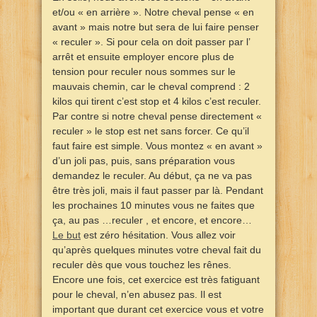
et/ou « en arrière ». Notre cheval pense « en
avant » mais notre but sera de lui faire penser
« reculer ». Si pour cela on doit passer par l’
arrêt et ensuite employer encore plus de
tension pour reculer nous sommes sur le
mauvais chemin, car le cheval comprend : 2
kilos qui tirent c’est stop et 4 kilos c’est reculer.
Par contre si notre cheval pense directement «
reculer » le stop est net sans forcer. Ce qu’il
faut faire est simple. Vous montez « en avant »
d’un joli pas, puis, sans préparation vous
demandez le reculer. Au début, ça ne va pas
être très joli, mais il faut passer par là. Pendant
les prochaines 10 minutes vous ne faites que
ça, au pas …reculer , et encore, et encore…
Le but
est zéro hésitation. Vous allez voir
qu’après quelques minutes votre cheval fait du
reculer dès que vous touchez les rênes.
Encore une fois, cet exercice est très fatiguant
pour le cheval, n’en abusez pas. Il est
important que durant cet exercice vous et votre