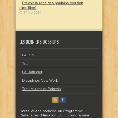
Prévoir la robe des poulains (version
simplifiée)
27 mai 2010
LES DERNIERS DOSSIERS
Le PTV
Trail
Le Haflinger
Disciplines Cow Work
Trait Mulassier Poitevin
Horse Village participe au Programme
Partenaires d'Amazon EU, un programme