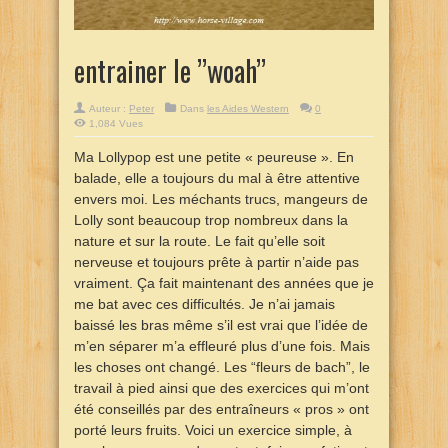
entrainer le ’’woah’’
Auteur :
Peter
Dans
les Aides Western
0
1,084 Vues
Ma Lollypop est une petite « peureuse ». En
balade, elle a toujours du mal à être attentive
envers moi. Les méchants trucs, mangeurs de
Lolly sont beaucoup trop nombreux dans la
nature et sur la route. Le fait qu’elle soit
nerveuse et toujours prête à partir n’aide pas
vraiment. Ça fait maintenant des années que je
me bat avec ces difficultés. Je n’ai jamais
baissé les bras même s’il est vrai que l’idée de
m’en séparer m’a effleuré plus d’une fois. Mais
les choses ont changé. Les “fleurs de bach”, le
travail à pied ainsi que des exercices qui m’ont
été conseillés par des entraîneurs « pros » ont
porté leurs fruits. Voici un exercice simple, à