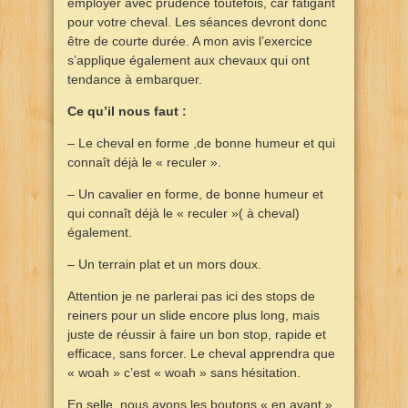
employer avec prudence toutefois, car fatigant
pour votre cheval. Les séances devront donc
être de courte durée. A mon avis l’exercice
s’applique également aux chevaux qui ont
tendance à embarquer.
Ce qu’il nous faut :
– Le cheval en forme ,de bonne humeur et qui
connaît déjà le « reculer ».
– Un cavalier en forme, de bonne humeur et
qui connaît déjà le « reculer »( à cheval)
également.
– Un terrain plat et un mors doux.
Attention je ne parlerai pas ici des stops de
reiners pour un slide encore plus long, mais
juste de réussir à faire un bon stop, rapide et
efficace, sans forcer. Le cheval apprendra que
« woah » c’est « woah » sans hésitation.
En selle, nous avons les boutons « en avant »