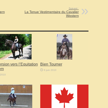
Suivant :
tern
La Tenue Vestimentaire du Cavalier
Western
sion vers l’Equitation
Bien Tourner
rn
6 juin 2010
 2010