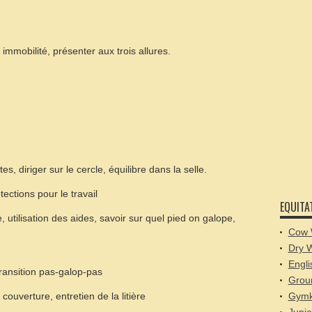
 immobilité, présenter aux trois allures.
es, diriger sur le cercle, équilibre dans la selle.
ections pour le travail
EQUITA
, utilisation des aides, savoir sur quel pied on galope,
Cow 
Dry 
Engli
transition pas-galop-pas
Grou
ouverture, entretien de la litière
Gymk