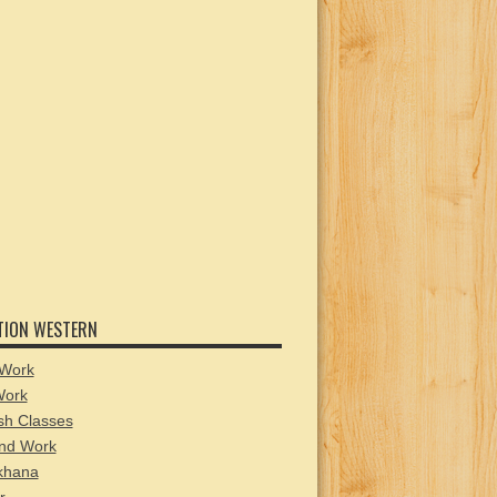
TION WESTERN
Work
Work
sh Classes
nd Work
hana