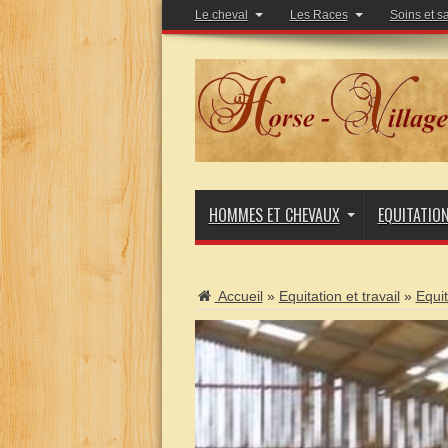
Le cheval
Les Races
Soins et s
HOMMES ET CHEVAUX
EQUITATIO
Accueil
»
Equitation et travail
»
Equi