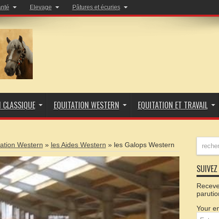
anté
Elevage
Pâtures et écuries
N CLASSIQUE
EQUITATION WESTERN
EQUITATION ET TRAVAIL
tation Western
»
les Aides Western
»
les Galops Western
SUIVEZ 
Recevez
parutio
Your em