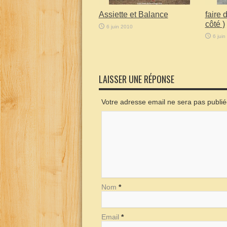
Assiette et Balance
faire 
côté )
6 juin 2010
6 juin
LAISSER UNE RÉPONSE
Votre adresse email ne sera pas publi
Nom
*
Email
*