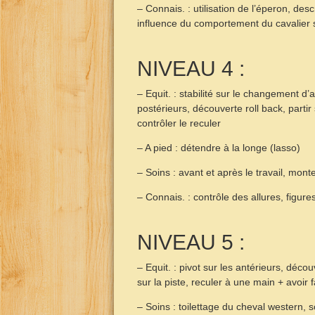
– Connais. : utilisation de l’éperon, des
influence du comportement du cavalier 
NIVEAU 4 :
– Equit. : stabilité sur le changement d’a
postérieurs, découverte roll back, parti
contrôler le reculer
– A pied : détendre à la longe (lasso)
– Soins : avant et après le travail, mont
– Connais. : contrôle des allures, figure
NIVEAU 5 :
– Equit. : pivot sur les antérieurs, déco
sur la piste, reculer à une main + avoir
– Soins : toilettage du cheval western, 