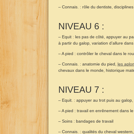
– Connais. : rôle du dentiste, discipli
NIVEAU 6 :
– Equit : les pas de côté, appuyer au pas
à partir du galop, variation d’allure dans
– A pied : contrôler le cheval dans le r
– Connais. : anatomie du pied,
les aplo
chevaux dans le monde, historique maté
NIVEAU 7 :
– Equit. : appuyer au trot puis au galop
– A pied : travail en enrênement dans l
– Soins : bandages de travail
– Connais. : qualités du cheval western,