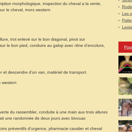
Junio
cription morphologique, inspection du cheval a la vente,
Rodé
sur le cheval, mors western
Les o
Patte
Lexi
llure, trot enlevé sur le bon diagonal, pivot sur
r sur le bon pied, conduire au galop avec rêne d’encolure,
Pop
er et descendre d’un van, matériel de transport.
s western
uverte du rassembler, conduite à une main aux trois allures
 fait une randonnée de deux jours avec bivouac
soins préventifs d’urgence, pharmacie cavalier et cheval