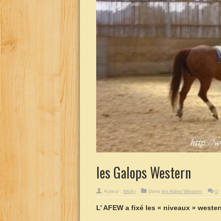
les Galops Western
Auteur :
Micky
Dans
les Aides Western
0
L’ AFEW a fixé les « niveaux » western