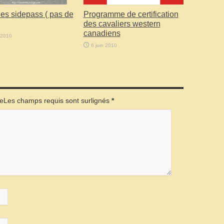
des sidepass ( pas de
Programme de certification
des cavaliers western
canadiens
 2010
6 juin 2010
éeLes champs requis sont surlignés
*