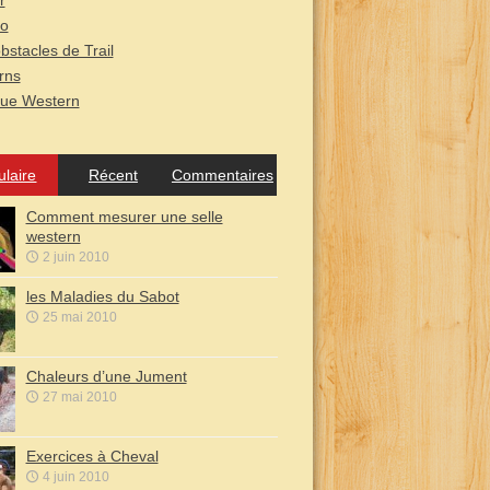
r
o
bstacles de Trail
rns
que Western
ulaire
Récent
Commentaires
Comment mesurer une selle
western
2 juin 2010
les Maladies du Sabot
25 mai 2010
Chaleurs d’une Jument
27 mai 2010
Exercices à Cheval
4 juin 2010