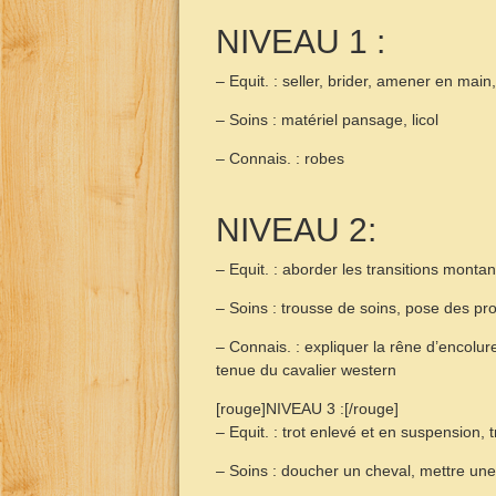
NIVEAU 1 :
– Equit. : seller, brider, amener en main,
– Soins : matériel pansage, licol
– Connais. : robes
NIVEAU 2:
– Equit. : aborder les transitions montant
– Soins : trousse de soins, pose des prot
– Connais. : expliquer la rêne d’encolure
tenue du cavalier western
[rouge]NIVEAU 3 :[/rouge]
– Equit. : trot enlevé et en suspension, 
– Soins : doucher un cheval, mettre une c