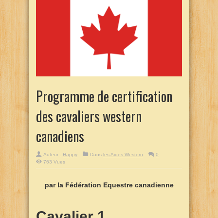
Programme de certification
des cavaliers western
canadiens
Auteur :
Happy
Dans
les Aides Western
0
763 Vues
par la Fédération Equestre canadienne
Cavalier 1