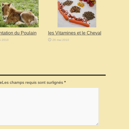
ntation du Poulain
les Vitamines et le Cheval
i 2010
26 mai 2010
éeLes champs requis sont surlignés
*