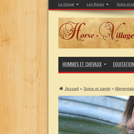
Le cheval
Les Races
Soins et s
HOMMES ET CHEVAUX
EQUITATIO
Accueil
»
Soins et santé
»
Alimentat