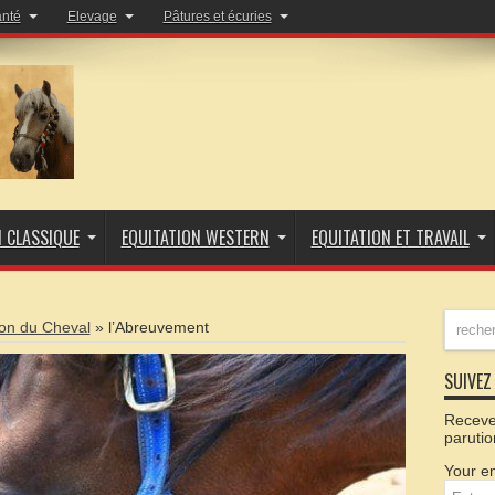
anté
Elevage
Pâtures et écuries
N CLASSIQUE
EQUITATION WESTERN
EQUITATION ET TRAVAIL
ion du Cheval
»
l’Abreuvement
SUIVEZ 
Recevez
parutio
Your em