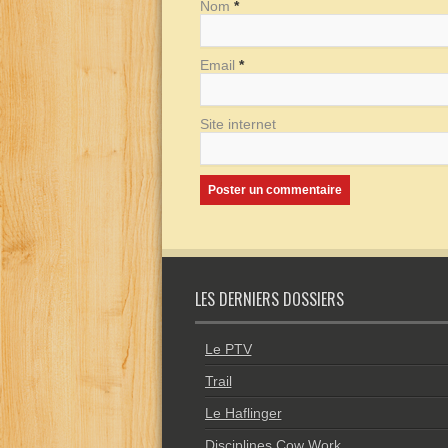
Nom
*
Email
*
Site internet
LES DERNIERS DOSSIERS
Le PTV
Trail
Le Haflinger
Disciplines Cow Work