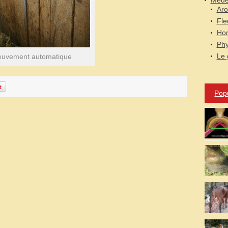
Médec
Aro
Fle
Hom
Phy
Le 
euvement automatique
Pop