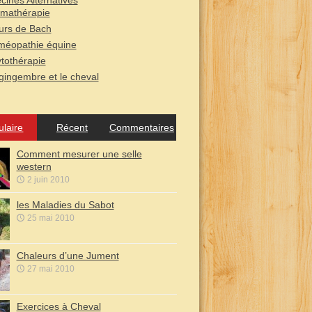
ines Alternatives
mathérapie
urs de Bach
éopathie équine
tothérapie
gingembre et le cheval
ulaire
Récent
Commentaires
Comment mesurer une selle
western
2 juin 2010
les Maladies du Sabot
25 mai 2010
Chaleurs d’une Jument
27 mai 2010
Exercices à Cheval