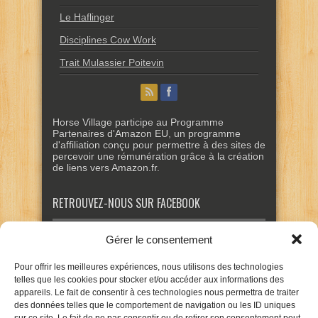
Le Haflinger
Disciplines Cow Work
Trait Mulassier Poitevin
Horse Village participe au Programme
Partenaires d'Amazon EU, un programme
d'affiliation conçu pour permettre à des sites de
percevoir une rémunération grâce à la création
de liens vers Amazon.fr.
RETROUVEZ-NOUS SUR FACEBOOK
Gérer le consentement
Pour offrir les meilleures expériences, nous utilisons des technologies
telles que les cookies pour stocker et/ou accéder aux informations des
appareils. Le fait de consentir à ces technologies nous permettra de traiter
des données telles que le comportement de navigation ou les ID uniques