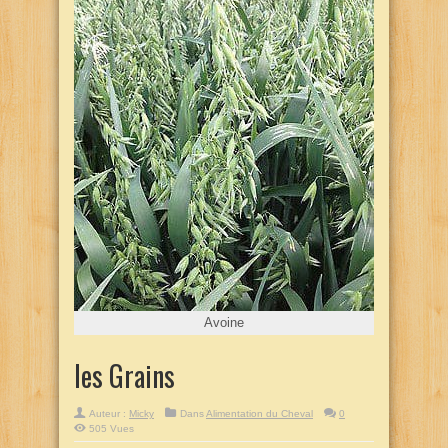
Avoine
les Grains
Auteur :
Micky
Dans
Alimentation du Cheval
0
505 Vues