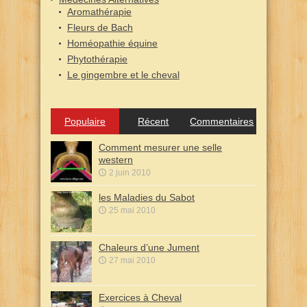
Aromathérapie
Fleurs de Bach
Homéopathie équine
Phytothérapie
Le gingembre et le cheval
Populaire
Récent
Commentaires
Comment mesurer une selle
western
2 juin 2010
les Maladies du Sabot
25 mai 2010
Chaleurs d’une Jument
27 mai 2010
Exercices à Cheval