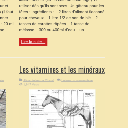
ur et
utiliser dès qu’ils sont secs. Un gâteau pour les
(il faut
fêtes : Ingrédients : – 2 litres d’aliment floconné
onner
pour chevaux – 1 litre 1/2 de son de blé – 2
 : 20 ml
tasses de carottes râpées – 1 tasse de
ine
mélasse – 300 ou 400ml d’eau – un ...
Lire la suite...
Les vitamines et les minéraux
ire
Alimentation du Cheval
Laisser un commentaire
1,947 Vues