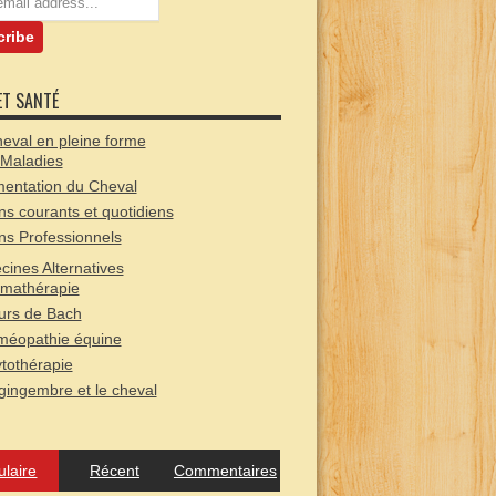
ET SANTÉ
eval en pleine forme
 Maladies
mentation du Cheval
ns courants et quotidiens
ns Professionnels
ines Alternatives
mathérapie
urs de Bach
éopathie équine
tothérapie
gingembre et le cheval
ulaire
Récent
Commentaires