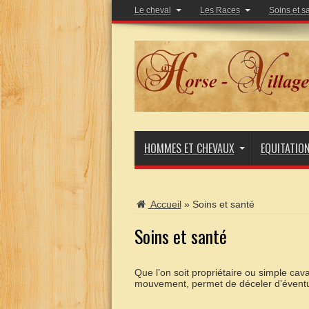
Le cheval
Les Races
Soins et s
HOMMES ET CHEVAUX
EQUITATIO
Accueil
»
Soins et santé
Soins et santé
Que l’on soit propriétaire ou simple cav
mouvement, permet de déceler d’éventu