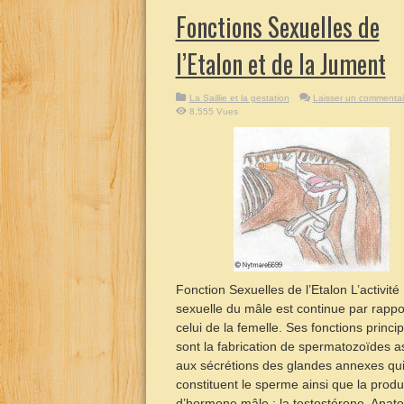
Fonctions Sexuelles de
l’Etalon et de la Jument
La Saillie et la gestation
Laisser un commentai
8,555 Vues
Fonction Sexuelles de l’Etalon L’activité
sexuelle du mâle est continue par rappo
celui de la femelle. Ses fonctions princi
sont la fabrication de spermatozoïdes a
aux sécrétions des glandes annexes qu
constituent le sperme ainsi que la produ
d’hormone mâle : la testostérone. Anato