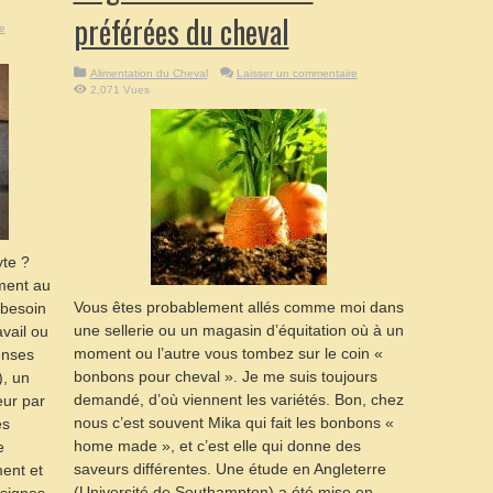
préférées du cheval
e
Alimentation du Cheval
Laisser un commentaire
2,071 Vues
yte ?
ement au
Vous êtes probablement allés comme moi dans
 besoin
une sellerie ou un magasin d’équitation où à un
avail ou
moment ou l’autre vous tombez sur le coin «
tenses
bonbons pour cheval ». Je me suis toujours
, un
demandé, d’où viennent les variétés. Bon, chez
eur par
nous c’est souvent Mika qui fait les bonbons «
es
home made », et c’est elle qui donne des
e
saveurs différentes. Une étude en Angleterre
ent et
(Université de Southampton) a été mise en