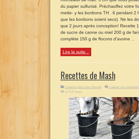
du papier sulfurisé. Préchauffez votre fo
mette- y les bonbons TH . 6 pendant 2 h 
que les bonbons soient secs). Ne les d
que 2 jours après conception! Recette 1
de sucre de canne ou miel 200 g de far
complète 150 g de flocons d’avoine ...
Lire la suite...
Recettes de Mash
Cuisiner pour son Cheval
Laisser un commenta
3,713 Vues