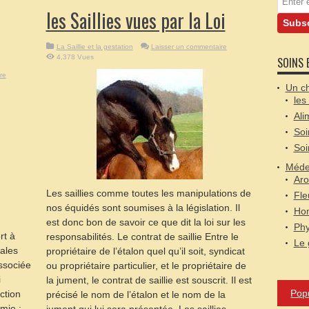
les Saillies vues par la Loi
La Saillie et la gestation
Laisser un commentaire
4,378 Vues
SOINS 
re
Un ch
les
Ali
Soi
Soi
Médec
Aro
Les saillies comme toutes les manipulations de
Fle
nos équidés sont soumises à la législation. Il
Hom
est donc bon de savoir ce que dit la loi sur les
Phy
rt à
responsabilités. Le contrat de saillie Entre le
Le 
pales
propriétaire de l’étalon quel qu’il soit, syndicat
ssociée
ou propriétaire particulier, et le propriétaire de
i
la jument, le contrat de saillie est souscrit. Il est
Pop
ction
précisé le nom de l’étalon et le nom de la
mie :