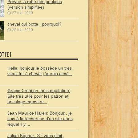
Prévoir la robe des poulains
(version simplifiée)
27 mai 2010
cheval qui botte , pourquoi?
28 mai 2010
OTTE !
Helle: bonjour je possède un très
vieux fer à cheval j 'aurais aimé...
Gracie Creation tapis equitation:
Site très utile pour les patron et
bricolage equestre...
Jean Maurice Haren: Bonjour , je
suis à la recherche d'un site dans
lequel il y'...
Julian Kopacz: S'il vous plait,