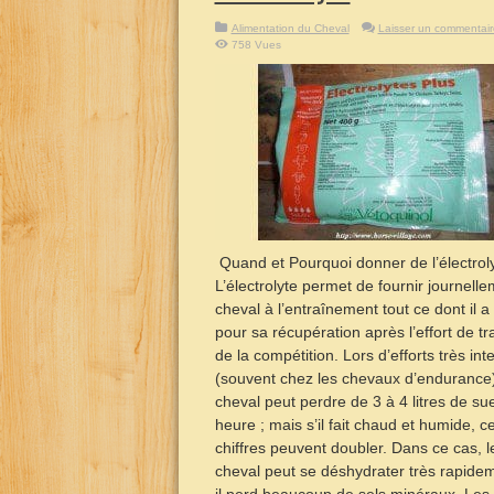
Alimentation du Cheval
Laisser un commentair
758 Vues
Quand et Pourquoi donner de l’électrol
L’électrolyte permet de fournir journell
cheval à l’entraînement tout ce dont il a
pour sa récupération après l’effort de tr
de la compétition. Lors d’efforts très in
(souvent chez les chevaux d’endurance)
cheval peut perdre de 3 à 4 litres de su
heure ; mais s’il fait chaud et humide, c
chiffres peuvent doubler. Dans ce cas, l
cheval peut se déshydrater très rapidem