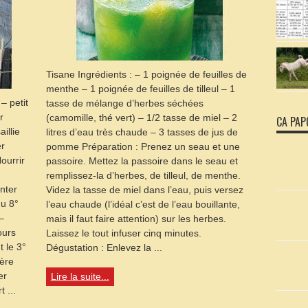
Tisane Ingrédients : – 1 poignée de feuilles de
menthe – 1 poignée de feuilles de tilleul – 1
– petit
tasse de mélange d’herbes séchées
r
(camomille, thé vert) – 1/2 tasse de miel – 2
CA PAP
illie
litres d’eau très chaude – 3 tasses de jus de
r
pomme Préparation : Prenez un seau et une
ourrir
passoire. Mettez la passoire dans le seau et
remplissez-la d’herbes, de tilleul, de menthe.
nter
Videz la tasse de miel dans l’eau, puis versez
du 8°
l’eau chaude (l’idéal c’est de l’eau bouillante,
–
mais il faut faire attention) sur les herbes.
ours
Laissez le tout infuser cinq minutes.
 le 3°
Dégustation : Enlevez la ...
ière
er
Lire la suite...
 ...