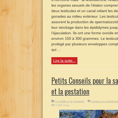
les organes sexuels de l’étalon compre
deux testicules et un canal reliant les d
gonades au milieu extérieur. Les testicu
assurent la production de spermatozoïd
leur stockage dans les épididymes jusq
l’éjaculation. Ils ont une forme ovoïde e
environ 150 à 300 grammes. Le testicul
protégé par plusieurs enveloppes comp
qui ...
Lire la suite...
Petits Conseils pour la sa
et la gestation
La Saillie et la gestation
Laisser un commentai
2,205 Vues