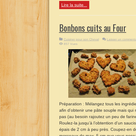
Lire la suite...
Bonbons cuits au Four
Cuisiner pour son Cheval
Laisser un commenta
857 Vues
Préparation : Mélangez tous les ingrédi
afin d’obtenir une pâte souple mais qui 
pas (au besoin rajoutez un peu de farine
Roulez-la jusqu’à l’obtention d’un sauci
épais de 2 cm à peu près. Coupez-en d
morceaux de max. 5 cm que vous posez