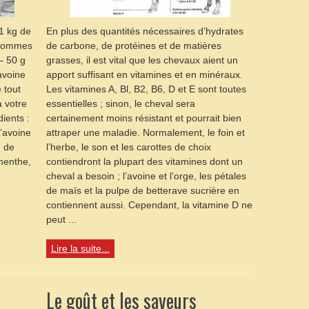
1 kg de
En plus des quantités nécessaires d’hydrates
 pommes
de carbone, de protéines et de matières
– 50 g
grasses, il est vital que les chevaux aient un
’avoine
apport suffisant en vitamines et en minéraux.
e tout
Les vitamines A, Bl, B2, B6, D et E sont toutes
à votre
essentielles ; sinon, le cheval sera
ients :
certainement moins résistant et pourrait bien
d’avoine
attraper une maladie. Normalement, le foin et
g de
l’herbe, le son et les carottes de choix
(menthe,
contiendront la plupart des vitamines dont un
cheval a besoin ; l’avoine et l’orge, les pétales
de maïs et la pulpe de betterave sucrière en
contiennent aussi. Cependant, la vitamine D ne
peut ...
Lire la suite...
Le goût et les saveurs