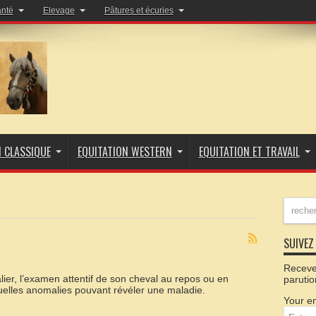
anté
Elevage
Pâtures et écuries
N CLASSIQUE
EQUITATION WESTERN
EQUITATION ET TRAVAIL
SUIVEZ 
Recevez
alier, l’examen attentif de son cheval au repos ou en
parutio
elles anomalies pouvant révéler une maladie.
Your em