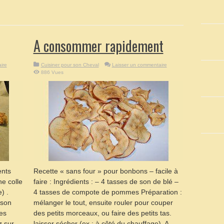
A consommer rapidement
ire
Cuisiner pour son Cheval
Laisser un commentaire
886 Vues
ents
Recette « sans four » pour bonbons – facile à
ne colle
faire : Ingrédients : – 4 tasses de son de blé –
) .
4 tasses de compote de pommes Préparation :
sson
mélanger le tout, ensuite rouler pour couper
es
des petits morceaux, ou faire des petits tas.
 sur
laisser sécher (ex : à côté du chauffage). A