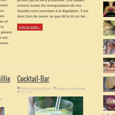
jument qui lui sera présentée. Les saillies
nnent
comme toutes les manipulations de nos
eux
équidés sont soumises à la législation. Il est
les
donc bon de savoir ce que dit la loi sur les ...
es et
u’à
Lire la suite...
t pèsent
e est
lexes,
illie
Cocktail-Bar
Cuisiner pour son Cheval
Laisser un commentaire
753 Vues
re