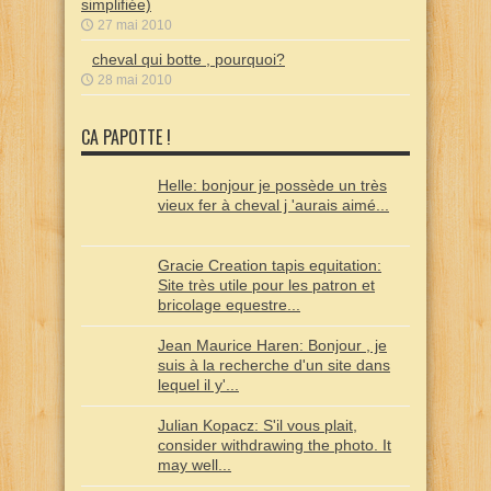
simplifiée)
27 mai 2010
cheval qui botte , pourquoi?
28 mai 2010
CA PAPOTTE !
Helle: bonjour je possède un très
vieux fer à cheval j 'aurais aimé...
Gracie Creation tapis equitation:
Site très utile pour les patron et
bricolage equestre...
Jean Maurice Haren: Bonjour , je
suis à la recherche d'un site dans
lequel il y'...
Julian Kopacz: S'il vous plait,
consider withdrawing the photo. It
may well...