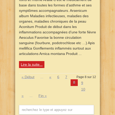
base dans toutes les formes d’asthme et ses
symptômes accompagnateurs. Arsenicum
album Maladies infectieuses, maladies des
organes, maladies chroniques de la peau
Aconitum Produit de début dans les
inflammations accompagnées d’une forte fièvre
Aesculus Favorise la bonne circulation
sanguine (fourbure, podotrochlose etc …) Apis
mellifica Gonflements inflammés surtout aux
articulations Arnica montana Produit ...
Lire la suite...
« Début
...
«
6
7
Page 8 sur 12
8
9
10
»
...
Fin »