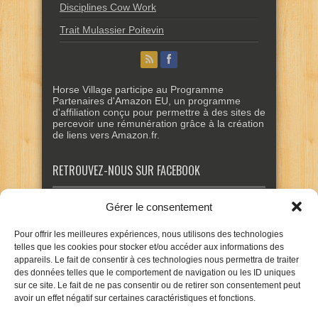
Disciplines Cow Work
Trait Mulassier Poitevin
Horse Village participe au Programme
Partenaires d'Amazon EU, un programme
d'affiliation conçu pour permettre à des sites de
percevoir une rémunération grâce à la création
de liens vers Amazon.fr.
RETROUVEZ-NOUS SUR FACEBOOK
Gérer le consentement
Pour offrir les meilleures expériences, nous utilisons des technologies
telles que les cookies pour stocker et/ou accéder aux informations des
appareils. Le fait de consentir à ces technologies nous permettra de traiter
des données telles que le comportement de navigation ou les ID uniques
sur ce site. Le fait de ne pas consentir ou de retirer son consentement peut
avoir un effet négatif sur certaines caractéristiques et fonctions.