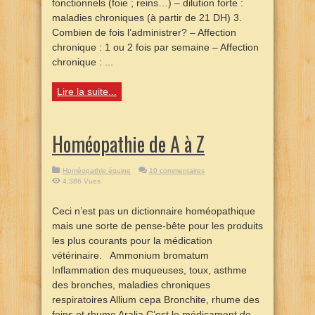
fonctionnels (foie ; reins…) – dilution forte :
maladies chroniques (à partir de 21 DH) 3.
Combien de fois l’administrer? – Affection
chronique : 1 ou 2 fois par semaine – Affection
chronique : ...
Lire la suite...
Homéopathie de A à Z
Homéopathie équine
10 commentaires
4,386 Vues
Ceci n’est pas un dictionnaire homéopathique
mais une sorte de pense-bête pour les produits
les plus courants pour la médication
vétérinaire. Ammonium bromatum
Inflammation des muqueuses, toux, asthme
des bronches, maladies chroniques
respiratoires Allium cepa Bronchite, rhume des
foins et rhume Aralia C’est le médicament de