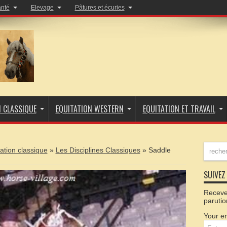
anté
Elevage
Pâtures et écuries
N CLASSIQUE
EQUITATION WESTERN
EQUITATION ET TRAVAIL
ation classique
»
Les Disciplines Classiques
»
Saddle
SUIVEZ 
Recevez
parutio
Your em