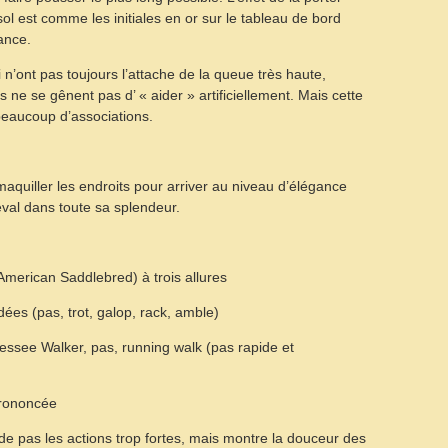
l est comme les initiales en or sur le tableau de bord
gance.
’ont pas toujours l’attache de la queue très haute,
e se gênent pas d’ « aider » artificiellement. Mais cette
beaucoup d’associations.
 maquiller les endroits pour arriver au niveau d’élégance
eval dans toute sa splendeur.
merican Saddlebred) à trois allures
dées (pas, trot, galop, rack, amble)
nessee Walker, pas, running walk (pas rapide et
 prononcée
e pas les actions trop fortes, mais montre la douceur des