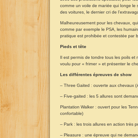
comme un voile de mariée qui longe le so
des voitures, le dernier cri de l’extrava
Malheureusement pour les chevaux, qui n
comme par exemple le PSA, les humains n
pratique est prohibée et contestée par 
Pieds et tête
Il est permis de tondre tous les poils et
voulu pour « frimer » et présenter le ch
Les différentes épreuves de show
– Three Gaited : ouverte aux chevaux (A
– Five-gaited : les 5 allures sont deman
Plantation Walker : ouvert pour les Ten
confortable)
– Park : les trois allures en action très
– Pleasure : une épreuve qui ne demand