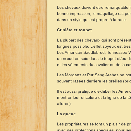
Les chevaux doivent être remarquablemen
bonne impression, le maquillage est per
dans un style qui est propre à la race.
Crinière et toupet
La plupart des chevaux qui sont présent
longues possible. L’effet soyeux est t
Les American Saddlebred, Tennessee Wa
un nœud en soie dans le toupet et/ou da
et les vêtements du cavalier ou de la ca
Les Morgans et Pur Sang Arabes ne porte
souvent rasées derrière les oreilles (brid
Il est aussi pratiqué d’exhiber les Amer
montrer leur encolure et la ligne de la 
allures).
La queue
Les propriétaires se font un plaisir de 
avec des protections spéciales, pour les 