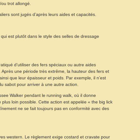
/ou trot allongé.
aliers sont jugés d’après leurs aides et capacités.
e qui est plutôt dans le style des selles de dressage
ratiqué d’utiliser des fers spéciaux ou autre aides
s. Après une période très extrême, la hauteur des fers et
nsi que leur épaisseur et poids. Par exemple, il n’est
u sabot pour arriver à une autre action.
essee Walker pendant le running walk, où il donne
e plus loin possible. Cette action est appelée « the big lick
traînement ne se fait toujours pas en conformité avec des
ves western. Le règlement exige costard et cravate pour