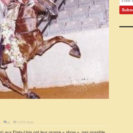
s
0
1,572 Vues
s) aux Etats-Unis ont leur propre « show », pas possible