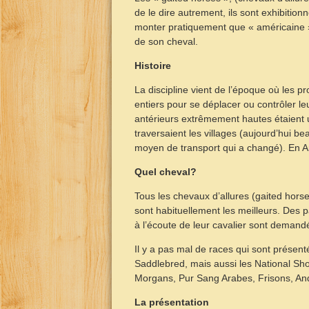
de le dire autrement, ils sont exhibitio
monter pratiquement que « américaine 
de son cheval.
Histoire
La discipline vient de l’époque où les p
entiers pour se déplacer ou contrôler leu
antérieurs extrêmement hautes étaient u
traversaient les villages (aujourd’hui be
moyen de transport qui a changé). En A
Quel cheval?
Tous les chevaux d’allures (gaited horse
sont habituellement les meilleurs. Des p
à l’écoute de leur cavalier sont demand
Il y a pas mal de races qui sont présen
Saddlebred, mais aussi les National Sh
Morgans, Pur Sang Arabes, Frisons, An
La présentation