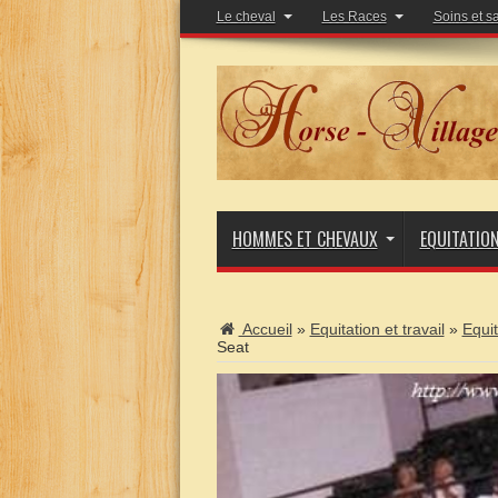
Le cheval
Les Races
Soins et s
HOMMES ET CHEVAUX
EQUITATIO
Accueil
»
Equitation et travail
»
Equit
Seat