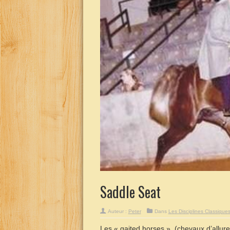
Saddle Seat
Auteur :
Peter
Dans
Les Disciplines Classique
Les « gaited horses », (chevaux d’allure