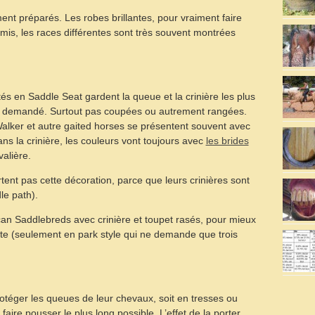
t préparés. Les robes brillantes, pour vraiment faire
mis, les races différentes sont très souvent montrées
és en Saddle Seat gardent la queue et la crinière les plus
rès demandé. Surtout pas coupées ou autrement rangées.
lker et autre gaited horses se présentent souvent avec
ns la crinière, les couleurs vont toujours avec
les brides
valière.
nt pas cette décoration, parce que leurs crinières sont
le path).
ican Saddlebreds avec crinière et toupet rasés, pour mieux
tête (seulement en park style qui ne demande que trois
protéger les queues de leur chevaux, soit en tresses ou
faire pousser le plus long possible. L’effet de la porter