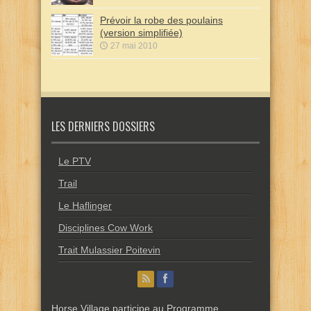
Prévoir la robe des poulains
(version simplifiée)
27 mai 2010
LES DERNIERS DOSSIERS
Le PTV
Trail
Le Haflinger
Disciplines Cow Work
Trait Mulassier Poitevin
Horse Village participe au Programme