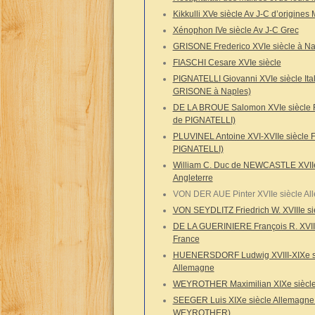
Kikkulli XVe siècle Av J-C d’origines
Xénophon IVe siècle Av J-C Grec
GRISONE Frederico XVIe siècle à Napl
FIASCHI Cesare XVIe siècle
PIGNATELLI Giovanni XVIe siècle Ital
GRISONE à Naples)
DE LA BROUE Salomon XVIe siècle F
de PIGNATELLI)
PLUVINEL Antoine XVI-XVIIe siècle F
PIGNATELLI)
William C. Duc de NEWCASTLE XVIIe
Angleterre
VON DER AUE Pinter XVIIe siècle A
VON SEYDLITZ Friedrich W. XVIIIe si
DE LA GUERINIERE François R. XVII-
France
HUENERSDORF Ludwig XVIII-XIXe s
Allemagne
WEYROTHER Maximilian XIXe siècle 
SEEGER Luis XIXe siècle Allemagne 
WEYROTHER)