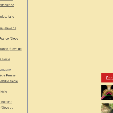
 Mitanienne
es, Italie
ie (élève de
rance (élève
rance (élève de
 siècle
llemagne
ècle Prusse
Pop
XVIIIe siècle
iècle
Autriche
(élève de