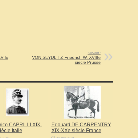
Suivant :
VIIe
VON SEYDLITZ Friedrich W. XVIIIe
siècle Prusse
rico CAPRILLI XIX-
Edouard DE CARPENTRY
ècle Italie
XIX-XXe siècle France
i 2010
30 mai 2010