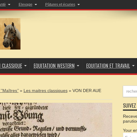
anté
Elevage
Pâtures et écuries
N CLASSIQUE
EQUITATION WESTERN
EQUITATION ET TRAVAIL
 ’’Maîtres’’
»
Les maitres classiques
»
VON DER AUE
SUIVEZ 
Recevez
parutio
Your em