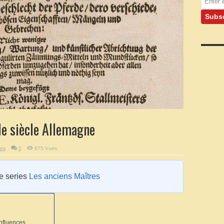
e siècle Allemagne
ues
0
675 Vues
he series
Les anciens Maîtres
influences