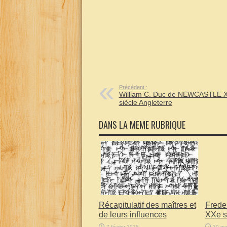
Précédent :
William C. Duc de NEWCASTLE X
siècle Angleterre
DANS LA MEME RUBRIQUE
Récapitulatif des maîtres et
Frede
de leurs influences
XXe si
7 février 2015
30 ma