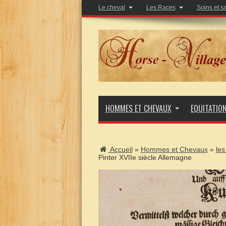
Le cheval
Les Races
Soins et s
HOMMES ET CHEVAUX
EQUITATIO
Accueil
»
Hommes et Chevaux
»
les
Pinter XVIIe siècle Allemagne