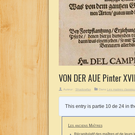
VON DER AUE Pinter XVII
Auteur :
Shadowfax
Dans
Les maitres classiq
This entry is partie 10 de 24 in t
Les anciens Maîtres
Récapitulatif des maîtres et de leurs 