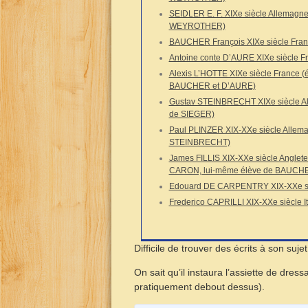
SEIDLER E. F. XIXe siècle Allemagne
WEYROTHER)
BAUCHER François XIXe siècle Fra
Antoine conte D’AURE XIXe siècle F
Alexis L’HOTTE XIXe siècle France (
BAUCHER et D’AURE)
Gustav STEINBRECHT XIXe siècle Al
de SIEGER)
Paul PLINZER XIX-XXe siècle Allema
STEINBRECHT)
James FILLIS XIX-XXe siècle Anglete
CARON, lui-même élève de BAUCH
Edouard DE CARPENTRY XIX-XXe si
Frederico CAPRILLI XIX-XXe siècle It
Difficile de trouver des écrits à son sujet
On sait qu’il instaura l’assiette de dress
pratiquement debout dessus).