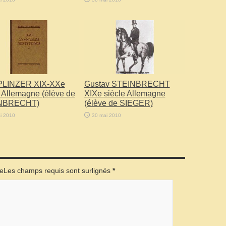
PLINZER XIX-XXe
Gustav STEINBRECHT
e Allemagne (élève de
XIXe siècle Allemagne
NBRECHT)
(élève de SIEGER)
i 2010
30 mai 2010
éeLes champs requis sont surlignés
*