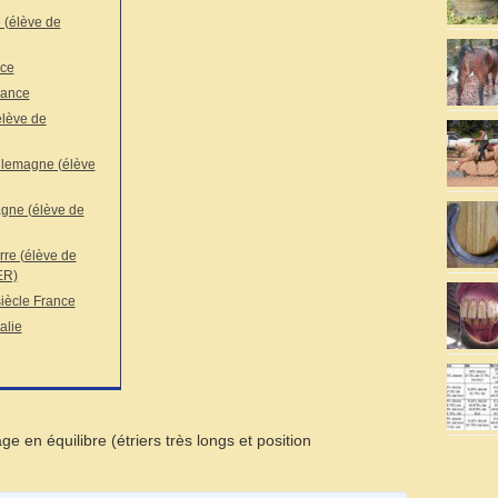
 (élève de
nce
rance
élève de
lemagne (élève
gne (élève de
rre (élève de
ER)
ècle France
alie
age en équilibre (étriers très longs et position