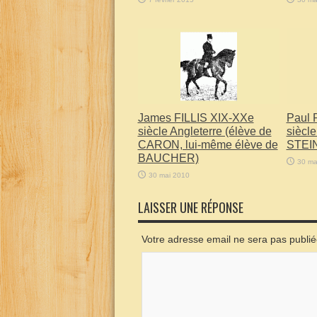
James FILLIS XIX-XXe
Paul 
siècle Angleterre (élève de
siècl
CARON, lui-même élève de
STEI
BAUCHER)
30 ma
30 mai 2010
LAISSER UNE RÉPONSE
Votre adresse email ne sera pas publi