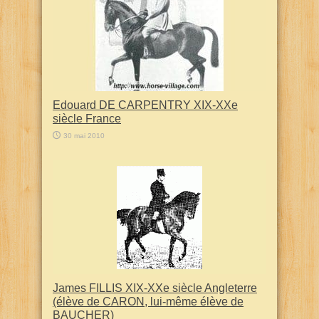
Edouard DE CARPENTRY XIX-XXe
siècle France
30 mai 2010
James FILLIS XIX-XXe siècle Angleterre
(élève de CARON, lui-même élève de
BAUCHER)