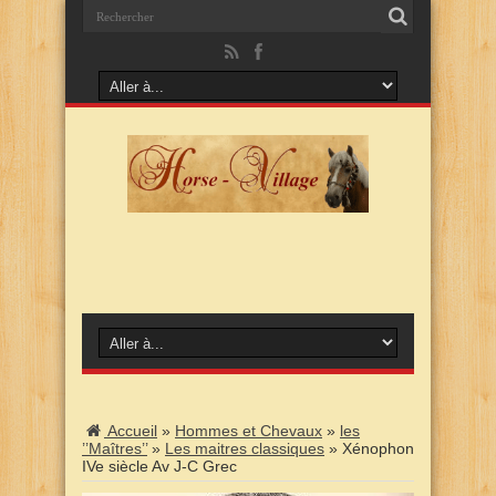
Accueil
»
Hommes et Chevaux
»
les
’’Maîtres’’
»
Les maitres classiques
»
Xénophon
IVe siècle Av J-C Grec