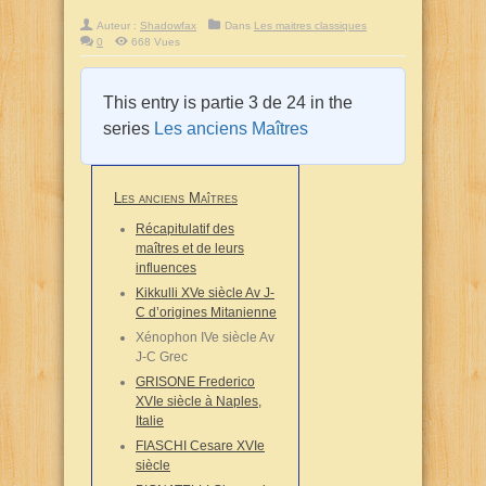
Auteur :
Shadowfax
Dans
Les maitres classiques
0
668 Vues
This entry is partie 3 de 24 in the
series
Les anciens Maîtres
Les anciens Maîtres
Récapitulatif des
maîtres et de leurs
influences
Kikkulli XVe siècle Av J-
C d’origines Mitanienne
Xénophon IVe siècle Av
J-C Grec
GRISONE Frederico
XVIe siècle à Naples,
Italie
FIASCHI Cesare XVIe
siècle