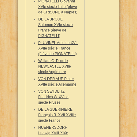
PIGNATELLI Giovanni
XVIe siècle Italie (élève
de GRISONE à Naples)
DE LA BROUE
Salomon XVIe siècle
France (élève de
PIGNATELLI)
PLUVINEL Antoine XVI-
XVIIe siècle France
(élève de PIGNATELLI)
William C. Duc de
NEWCASTLE XVIIe
siècle Angleterre
VON DER AUE Pinter
XVIIe siècle Allemagne
VON SEYDLITZ
Friedrich W. XVIIIe
siècle Prusse
DE LA GUERINIERE
François R. XVII-XVIIIe
siècle France
HUENERSDORF
Ludwig XVIII-XIXe